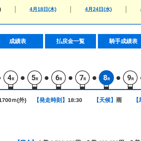
)
4月18日(木)
4月24日(水)
成績表
払戻金一覧
騎手成績表
4
5
6
7
8
9
R
R
R
R
R
R
1700ｍ(外)
【発走時刻】
18:30
【天候】
雨
【