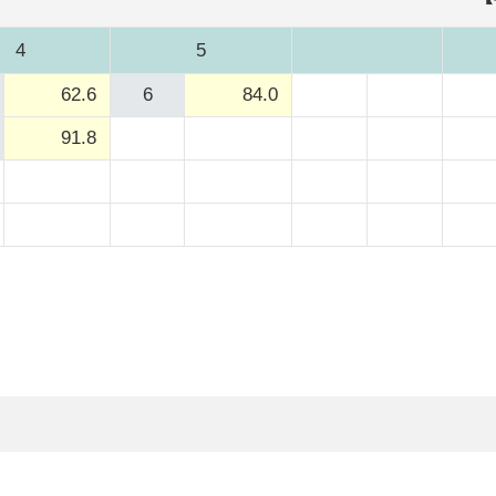
4
5
62.6
6
84.0
91.8