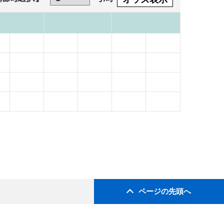
ページの先頭へ