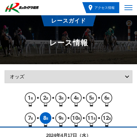
アクセス情報
レースガイド
レース情報
1
2
3
4
5
6
R
R
R
R
R
R
7
8
9
10
11
12
R
R
R
R
R
R
2024年4月17日（水）