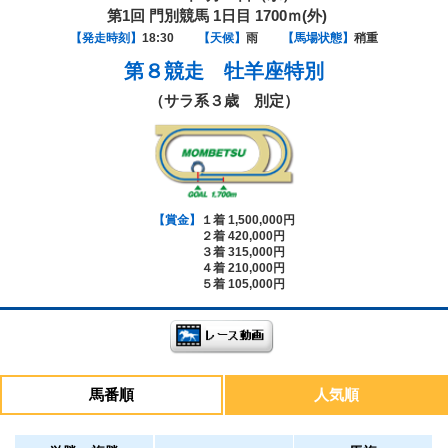
第1回 門別競馬 1日目 1700ｍ(外)
【発走時刻】
18:30
【天候】
雨
【馬場状態】
稍重
第８競走
牡羊座特別
（サラ系３歳 別定）
【賞金】
１着 1,500,000円
２着 420,000円
３着 315,000円
４着 210,000円
５着 105,000円
馬番順
人気順