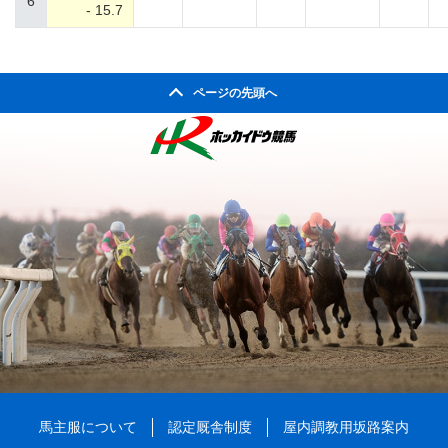
6
- 15.7
ページの先頭へ
馬主服について
認定厩舎制度
屋内調教用坂路案内