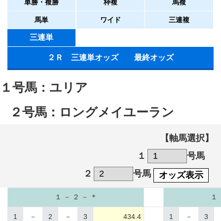
単勝・複勝
枠複
馬複
馬単
ワイド
三連複
三連単
２Ｒ 三連単オッズ 最終オッズ
１号馬：ユリア
２号馬：ロングメイユーラン
【軸馬選択】
１
号馬
２
号馬
オッズ表示
１ － ２ － ＊
１ 
1
－
2
－
3
434.4
1
－
3