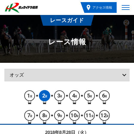
アクセス情報
レースガイド
レース情報
1
2
3
4
5
6
R
R
R
R
R
R
7
8
9
10
11
12
R
R
R
R
R
R
2018年8月28日（火）