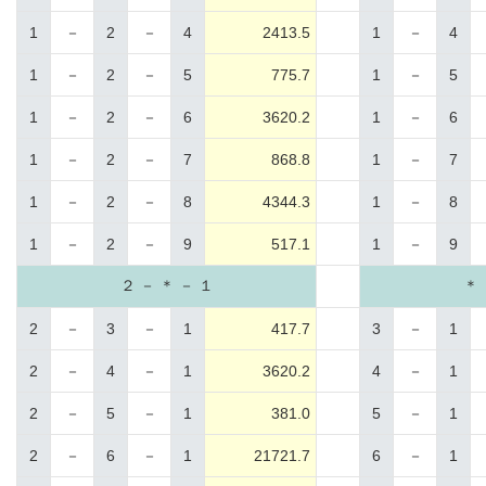
1
－
2
－
4
2413.5
1
－
4
1
－
2
－
5
775.7
1
－
5
1
－
2
－
6
3620.2
1
－
6
1
－
2
－
7
868.8
1
－
7
1
－
2
－
8
4344.3
1
－
8
1
－
2
－
9
517.1
1
－
9
２ － ＊ － １
＊ 
2
－
3
－
1
417.7
3
－
1
2
－
4
－
1
3620.2
4
－
1
2
－
5
－
1
381.0
5
－
1
2
－
6
－
1
21721.7
6
－
1