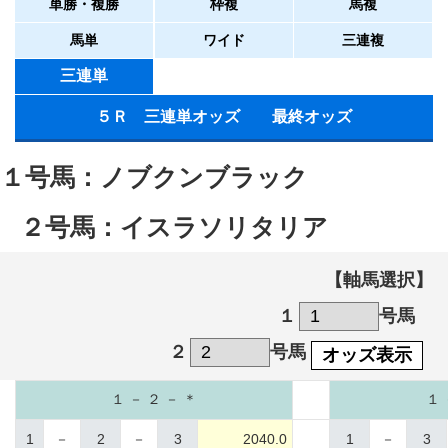
単勝・複勝
枠複
馬複
馬単
ワイド
三連複
三連単
５Ｒ 三連単オッズ 最終オッズ
１号馬：ノブクンブラック
２号馬：イスラソリタリア
【軸馬選択】
１
号馬
２
号馬
オッズ表示
１ － ２ － ＊
１ 
1
－
2
－
3
2040.0
1
－
3