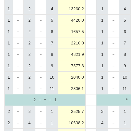
1
－
2
－
4
13260.2
1
－
4
1
－
2
－
5
4420.0
1
－
5
1
－
2
－
6
1657.5
1
－
6
1
－
2
－
7
2210.0
1
－
7
1
－
2
－
8
4821.9
1
－
8
1
－
2
－
9
7577.3
1
－
9
1
－
2
－
10
2040.0
1
－
10
1
－
2
－
11
2306.1
1
－
11
２ － ＊ － １
＊ 
2
－
3
－
1
2525.7
3
－
1
2
－
4
－
1
10608.2
4
－
1