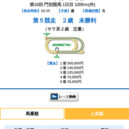
第10回 門別競馬 1日目 1200ｍ(外)
【発走時刻】
16:35
【天候】
曇
【馬場状態】
良
第５競走
２歳 未勝利
（サラ系２歳 定量）
【賞金】
１着 500,000円
２着 140,000円
３着 105,000円
４着 70,000円
５着 35,000円
馬番順
人気順