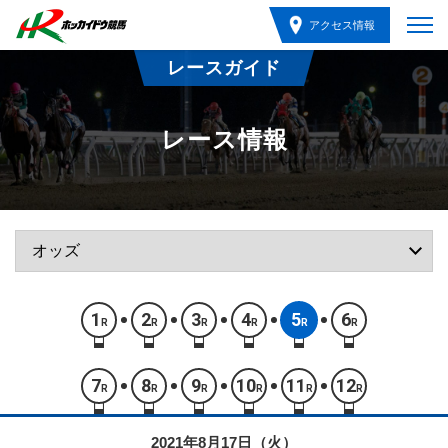
アクセス情報
レースガイド
レース情報
1
2
3
4
5
6
R
R
R
R
R
R
7
8
9
10
11
12
R
R
R
R
R
R
2021年8月17日（火）