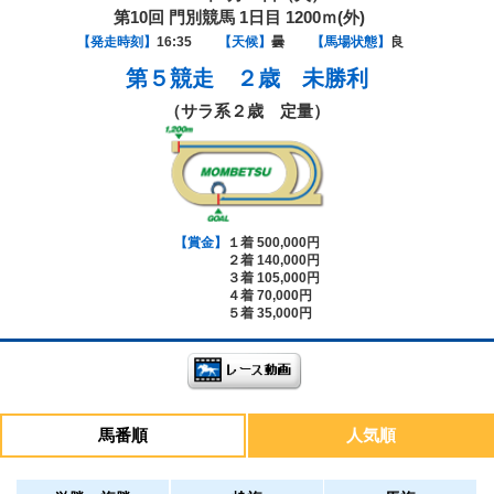
第10回 門別競馬 1日目 1200ｍ(外)
【発走時刻】
16:35
【天候】
曇
【馬場状態】
良
第５競走
２歳 未勝利
（サラ系２歳 定量）
【賞金】
１着 500,000円
２着 140,000円
３着 105,000円
４着 70,000円
５着 35,000円
馬番順
人気順