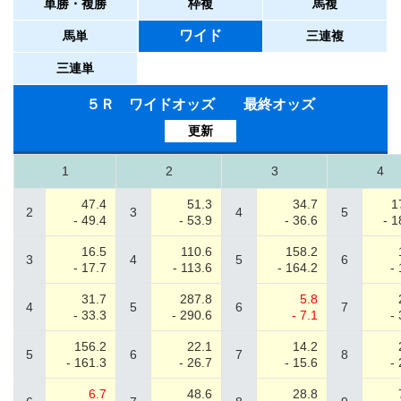
単勝・複勝
枠複
馬複
ワイド
馬単
三連複
三連単
５Ｒ ワイドオッズ 最終オッズ
更新
1
2
3
4
47.4
51.3
34.7
1
2
3
4
5
- 49.4
- 53.9
- 36.6
- 1
16.5
110.6
158.2
3
4
5
6
- 17.7
- 113.6
- 164.2
-
31.7
287.8
5.8
4
5
6
7
- 33.3
- 290.6
- 7.1
-
156.2
22.1
14.2
5
6
7
8
- 161.3
- 26.7
- 15.6
-
6.7
48.6
28.8