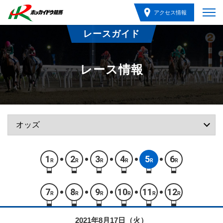
アクセス情報
レースガイド
レース情報
1
2
3
4
5
6
R
R
R
R
R
R
7
8
9
10
11
12
R
R
R
R
R
R
2021年8月17日（火）