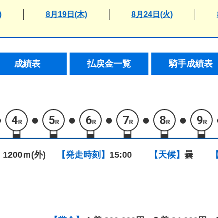
)
8月19日(木)
8月24日(火)
成績表
払戻金一覧
騎手成績表
4
5
6
7
8
9
R
R
R
R
R
R
 1200ｍ(外)
【発走時刻】
15:00
【天候】
曇