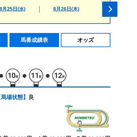
8月25日(水)
8月26日(木)
馬番成績表
オッズ
10
11
12
R
R
R
【馬場状態】
良