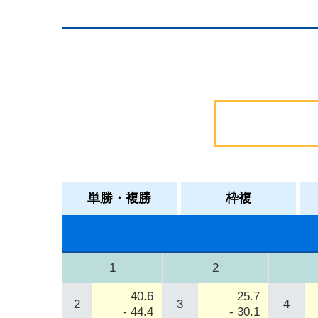
単勝・複勝
枠複
1
2
40.6
25.7
2
3
4
- 44.4
- 30.1