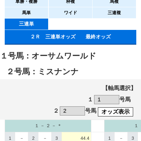
単勝・複勝
枠複
馬複
馬単
ワイド
三連複
三連単
２Ｒ 三連単オッズ 最終オッズ
１号馬：オーサムワールド
２号馬：ミスナンナ
【軸馬選択】
１
号馬
２
号馬
オッズ表示
１ － ２ － ＊
１ 
1
－
2
－
3
44.4
1
－
3