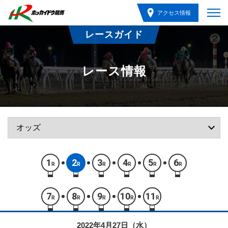
アクセス情報
レースガイド
レース情報
1
2
3
4
5
6
R
R
R
R
R
R
7
8
9
10
11
R
R
R
R
R
2022年4月27日（水）