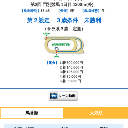
第2回 門別競馬 1日目 1200ｍ(外)
【発走時刻】
15:45
【天候】
晴
【馬場状態】
良
第２競走
３歳条件 未勝利
（サラ系３歳 定量）
【賞金】
１着 500,000円
２着 140,000円
３着 105,000円
４着 70,000円
５着 35,000円
馬番順
人気順