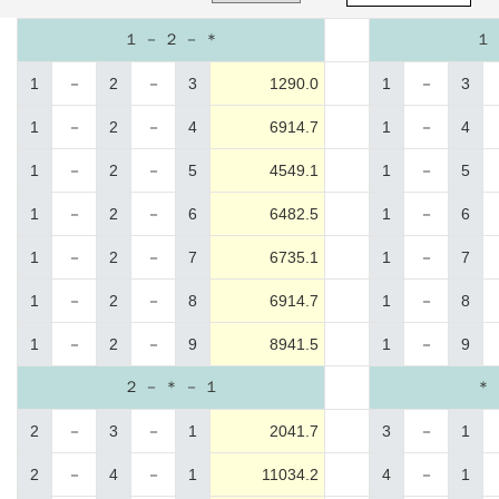
１ － ２ － ＊
１ 
1
－
2
－
3
1290.0
1
－
3
1
－
2
－
4
6914.7
1
－
4
1
－
2
－
5
4549.1
1
－
5
1
－
2
－
6
6482.5
1
－
6
1
－
2
－
7
6735.1
1
－
7
1
－
2
－
8
6914.7
1
－
8
1
－
2
－
9
8941.5
1
－
9
２ － ＊ － １
＊ 
2
－
3
－
1
2041.7
3
－
1
2
－
4
－
1
11034.2
4
－
1