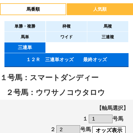
馬番順
人気順
単勝・複勝
枠複
馬複
馬単
ワイド
三連複
三連単
１２Ｒ 三連単オッズ 最終オッズ
１号馬：スマートダンディー
２号馬：ウワサノコウタロウ
【軸馬選択】
１
号馬
２
号馬
オッズ表示