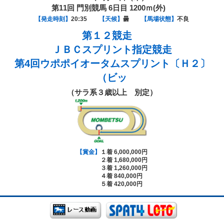
第11回 門別競馬 6日目 1200ｍ(外)
【発走時刻】
20:35
【天候】
曇
【馬場状態】
不良
第１２競走
ＪＢＣスプリント指定競走
第4回ウポポイオータムスプリント〔Ｈ２〕
（ビッ
（サラ系３歳以上 別定）
【賞金】
１着 6,000,000円
２着 1,680,000円
３着 1,260,000円
４着 840,000円
５着 420,000円