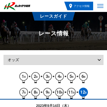
アクセス情報
レースガイド
レース情報
1
2
3
4
5
6
R
R
R
R
R
R
7
8
9
10
11
12
R
R
R
R
R
R
2023年9月14日（木）