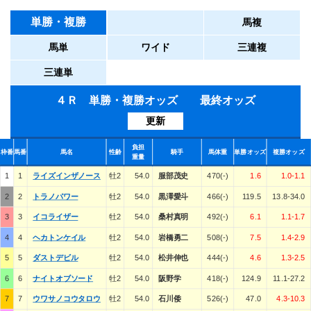
単勝・複勝
馬複
馬単
ワイド
三連複
三連単
４Ｒ 単勝・複勝オッズ 最終オッズ
更新
負担
枠番
馬番
馬名
性齢
騎手
馬体重
単勝オッズ
複勝オッズ
重量
1
1
ライズインザノース
牡2
54.0
服部茂史
470(-)
1.6
1.0-1.1
2
2
トラノパワー
牡2
54.0
黒澤愛斗
466(-)
119.5
13.8-34.0
3
3
イコライザー
牡2
54.0
桑村真明
492(-)
6.1
1.1-1.7
4
4
ヘカトンケイル
牡2
54.0
岩橋勇二
508(-)
7.5
1.4-2.9
5
5
ダストデビル
牡2
54.0
松井伸也
444(-)
4.6
1.3-2.5
6
6
ナイトオブソード
牡2
54.0
阪野学
418(-)
124.9
11.1-27.2
7
7
ウワサノコウタロウ
牡2
54.0
石川倭
526(-)
47.0
4.3-10.3