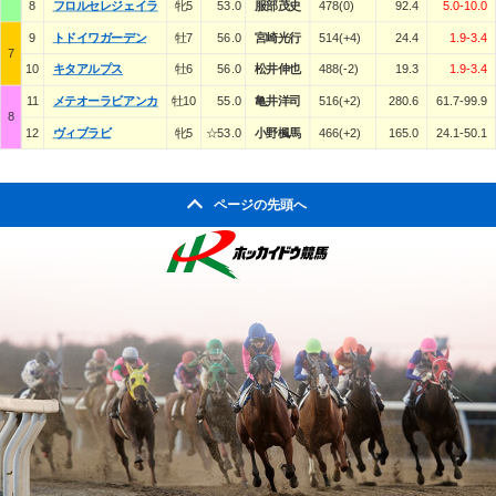
8
フロルセレジェイラ
牝5
53.0
服部茂史
478(0)
92.4
5.0-10.0
9
トドイワガーデン
牡7
56.0
宮崎光行
514(+4)
24.4
1.9-3.4
7
10
キタアルプス
牡6
56.0
松井伸也
488(-2)
19.3
1.9-3.4
11
メテオーラビアンカ
牡10
55.0
亀井洋司
516(+2)
280.6
61.7-99.9
8
12
ヴィブラビ
牝5
☆53.0
小野楓馬
466(+2)
165.0
24.1-50.1
ページの先頭へ