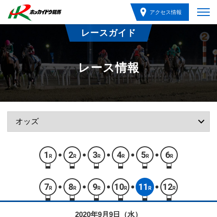
アクセス情報
レースガイド
レース情報
1
2
3
4
5
6
R
R
R
R
R
R
7
8
9
10
11
12
R
R
R
R
R
R
2020年9月9日（水）