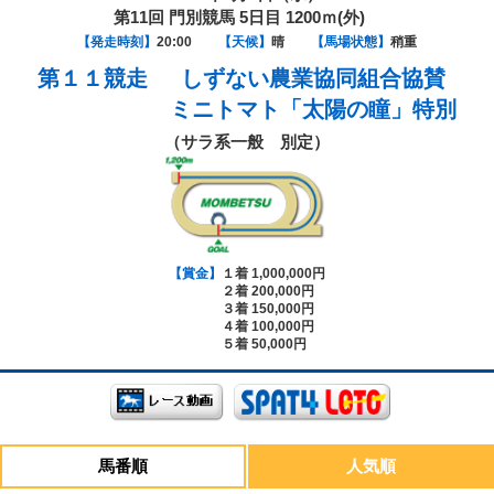
第11回 門別競馬 5日目 1200ｍ(外)
【発走時刻】
20:00
【天候】
晴
【馬場状態】
稍重
第１１競走
しずない農業協同組合協賛
ミニトマト「太陽の瞳」特別
（サラ系一般 別定）
【賞金】
１着 1,000,000円
２着 200,000円
３着 150,000円
４着 100,000円
５着 50,000円
馬番順
人気順