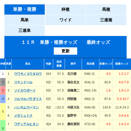
単勝・複勝
枠複
馬複
馬単
ワイド
三連複
三連単
１１Ｒ 単勝・複勝オッズ 最終オッズ
更新
負担
枠番
馬番
馬名
性齢
騎手
馬体重
単勝オッズ
複勝オッズ
重量
1
1
ウワサノコウタロウ
牡4
57.0
石川倭
548(-2)
4.0
1.2-1.7
2
2
リヤンドール
牡5
55.0
落合玄太
424(-2)
65.8
4.0-7.9
3
3
ソイカウボーイ
牡5
57.0
岩橋勇二
492(-14)
1.6
1.0-1.3
4
4
ツルマルパラダイス
牡5
55.0
阿部龍
490(-2)
87.8
5.3-10.7
5
ハンサムウーマン
牝5
△52.0
仲原大生
434(+8)
143.9
11.8-24.3
5
6
メガミュトス
牝5
53.0
阪野学
500(+24)
45.9
3.4-6.6
7
ワディアルヒタン
牝4
54.0
桑村真明
472(+8)
4.5
1.4-2.4
6