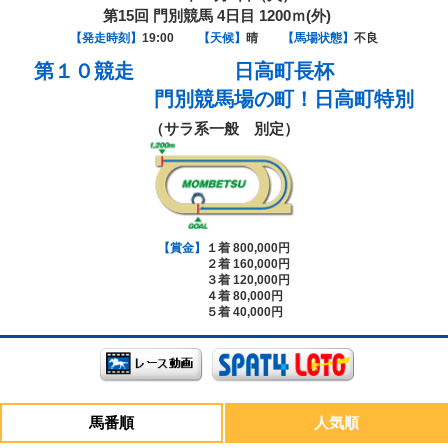
第15回 門別競馬 4日目 1200ｍ(外)
【発走時刻】
19:00
【天候】
晴
【馬場状態】
不良
第１０競走
日高町長杯
門別競馬場の町！日高町特別
（サラ系一般 別定）
【賞金】
１着 800,000円
２着 160,000円
３着 120,000円
４着 80,000円
５着 40,000円
馬番順
人気順