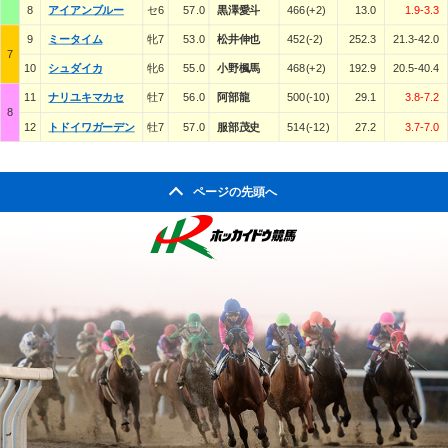
8
アイアンブルー
セ6
57.0
黒澤愛斗
466(+2)
13.0
1.9-3.3
9
ミータイム
牝7
53.0
松井伸也
452(-2)
252.3
21.3-42.0
7
10
シュダイカ
牝6
55.0
小野楓馬
468(+2)
192.9
20.5-40.4
11
ナリユキマカセ
牡7
56.0
阿部龍
500(-10)
29.1
3.8-7.2
8
12
トドイワガーデン
牡7
57.0
服部茂史
514(-12)
27.2
3.7-7.0
ページの先頭へ