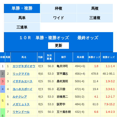
単勝・複勝
枠複
馬複
馬単
ワイド
三連複
三連単
１０Ｒ 単勝・複勝オッズ 最終オッズ
更新
負担
枠番
馬番
馬名
性齢
騎手
馬体重
単勝オッズ
複勝オッズ
重量
1
1
カツゲキダイオウ
牡3
56.0
亀井洋司
494(+6)
1.8
1.1-1.4
2
2
リックマドカ
牝6
53.0
宮平鷹志
456(+4)
478.8
48.1-95.1
3
3
イサチルエース
牡5
55.0
桑村真明
500(-4)
11.4
1.9-3.2
4
4
ヨハネスボーイ
牡3
55.0
石川倭
472(-4)
19.4
3.3-6.1
5
ルナクレア
牝3
53.0
岩橋勇二
500(-2)
4.1
1.2-1.7
5
6
メガミュトス
牝5
53.0
阪野学
484(-8)
61.0
7.9-15.2
7
リヤンドール
牡5
56.0
五十嵐冬樹
432(-4)
6.6
1.4-2.3
6