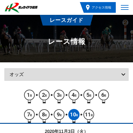
アクセス情報
レースガイド
レース情報
1
2
3
4
5
6
R
R
R
R
R
R
7
8
9
10
11
R
R
R
R
R
2020年11月3日（火）