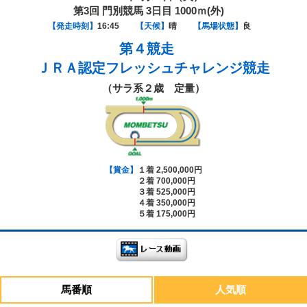
第3回 門別競馬 3日目 1000ｍ(外)
【発走時刻】
16:45
【天候】
晴
【馬場状態】
良
第４競走
ＪＲＡ認定フレッシュチャレンジ競走
（サラ系２歳 定量）
【賞金】
１着 2,500,000円
２着 700,000円
３着 525,000円
４着 350,000円
５着 175,000円
馬番順
人気順