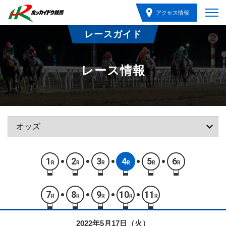
アクセス情報
レースガイド
レース情報
1
2
3
4
5
6
R
R
R
R
R
R
7
8
9
10
11
R
R
R
R
R
2022年5月17日（火）