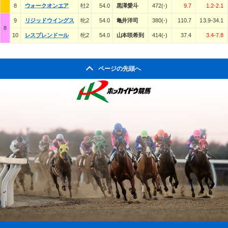
8
ウォークオンエア
牡2
54.0
黒澤愛斗
472(-)
9.7
1.2-2.1
9
リジッドウイングス
牝2
54.0
亀井洋司
380(-)
110.7
13.9-34.1
8
10
レスプレンドール
牝2
54.0
山本咲希到
414(-)
37.4
3.4-7.8
ページの先頭へ