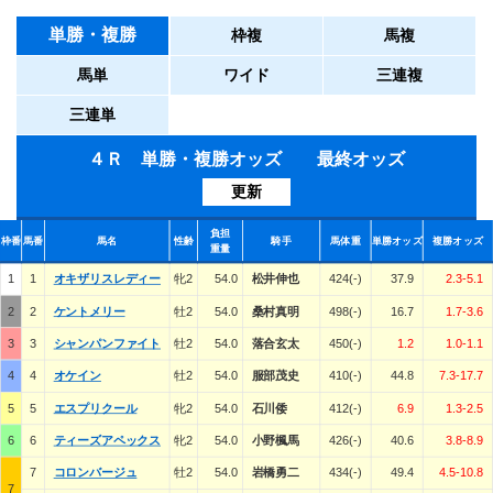
単勝・複勝
枠複
馬複
馬単
ワイド
三連複
三連単
４Ｒ 単勝・複勝オッズ 最終オッズ
更新
負担
枠番
馬番
馬名
性齢
騎手
馬体重
単勝オッズ
複勝オッズ
重量
1
1
オキザリスレディー
牝2
54.0
松井伸也
424(-)
37.9
2.3-5.1
2
2
ケントメリー
牡2
54.0
桑村真明
498(-)
16.7
1.7-3.6
3
3
シャンパンファイト
牡2
54.0
落合玄太
450(-)
1.2
1.0-1.1
4
4
オケイン
牡2
54.0
服部茂史
410(-)
44.8
7.3-17.7
5
5
エスプリクール
牝2
54.0
石川倭
412(-)
6.9
1.3-2.5
6
6
ティーズアペックス
牝2
54.0
小野楓馬
426(-)
40.6
3.8-8.9
7
コロンバージュ
牡2
54.0
岩橋勇二
434(-)
49.4
4.5-10.8
7