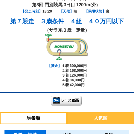
第3回 門別競馬 3日目 1200ｍ(外)
【発走時刻】
18:20
【天候】
晴
【馬場状態】
良
第７競走
３歳条件 ４組 ４０万円以下
（サラ系３歳 定量）
【賞金】
１着 600,000円
２着 168,000円
３着 126,000円
４着 84,000円
５着 42,000円
馬番順
人気順