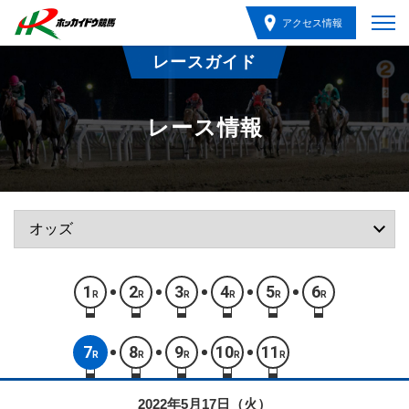
アクセス情報
レースガイド
レース情報
1
2
3
4
5
6
R
R
R
R
R
R
7
8
9
10
11
R
R
R
R
R
2022年5月17日（火）