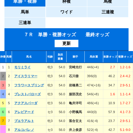
単勝・複勝
枠複
馬複
馬単
ワイド
三連複
三連単
７Ｒ 単勝・複勝オッズ 最終オッズ
更新
負担
枠番
馬番
馬名
性齢
騎手
馬体重
単勝オッズ
複勝オッズ
重量
1
1
モリミライ
牝3
54.0
宮崎光行
446(+4)
2.7
1.2-1.6
2
2
アイスラリマー
牝3
54.0
石川倭
396(0)
46.2
2.4-4.2
3
3
フラワースプリング
牝3
54.0
岩橋勇二
474(+16)
34.7
2.9-5.1
4
4
プレストバローズ
牡3
56.0
服部茂史
546(+8)
1.6
1.1-1.4
5
5
アクアスパーダ
牡3
56.0
亀井洋司
486(+6)
10.9
1.7-2.7
6
6
アレピアード
セ3
56.0
小野楓馬
440(0)
57.9
4.1-7.3
7
7
ブエラアルト
牝3
54.0
落合玄太
416(-4)
23.7
2.9-5.1
8
アルコバレノ
セ3
56.0
井上俊彦
522(-4)
42.7
5.1-9.0