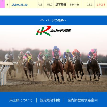
8
9
ブルーバレル
牡3
56.0
坂下秀樹
544(-4)
15.1
1.4-2.3
ページの先頭へ
馬主服について
認定厩舎制度
屋内調教用坂路案内