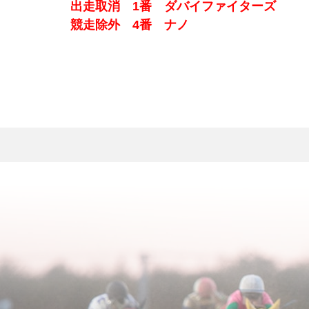
出走取消 1番 ダバイファイターズ
競走除外 4番 ナノ