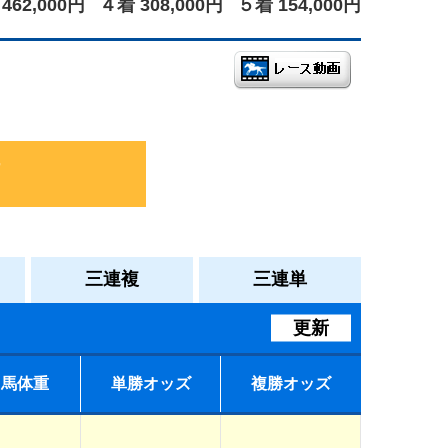
462,000円
４着 308,000円
５着 154,000円
三連複
三連単
更新
馬体重
単勝オッズ
複勝オッズ