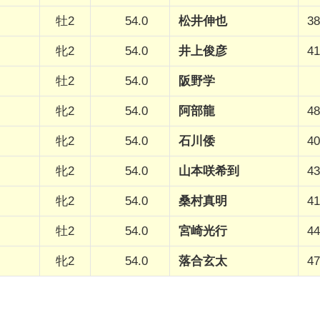
牡2
54.0
松井伸也
38
牝2
54.0
井上俊彦
41
牡2
54.0
阪野学
牝2
54.0
阿部龍
48
牝2
54.0
石川倭
40
牝2
54.0
山本咲希到
43
牝2
54.0
桑村真明
41
牡2
54.0
宮崎光行
44
牝2
54.0
落合玄太
47