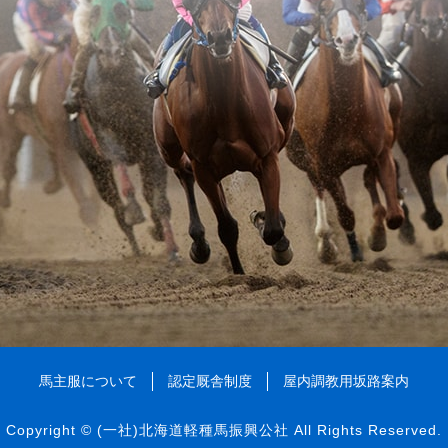
馬主服について
認定厩舎制度
屋内調教用坂路案内
Copyright ©
(一社)北海道軽種馬振興公社
All Rights Reserved.