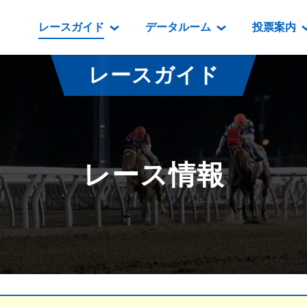
レースガイド
データルーム
投票案内
データルーム
レース情報
映像コンテンツ
門別競馬場情報
過去開催
投
レースガイド
騎手・調教師紹介
レース一覧
重賞競走VTR
門別競馬場グルメ
番組・級
騎手・調教師成績
出走表
重賞競走参考VTR
とねっこジン
開催日程
能力検査成績
成績表
レースダイジェスト
いずみ食堂
開催
レース情報
坂路調教映像
払戻金一覧
新馬ダイジェスト
ルンビニフー
重賞
遠征馬情報
騎手成績表
勝馬屋
スタ
馬主服紹介
馬番成績表
発売情報
番組編成要領
オッズ
道内の
道外