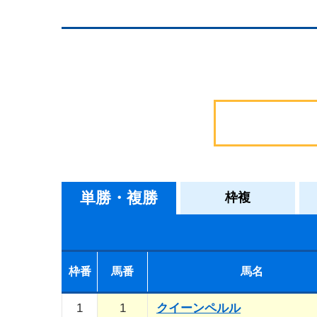
単勝・複勝
枠複
枠番
馬番
馬名
1
1
クイーンペルル