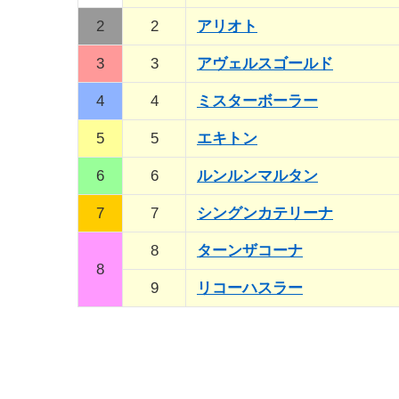
2
2
アリオト
3
3
アヴェルスゴールド
4
4
ミスターボーラー
5
5
エキトン
6
6
ルンルンマルタン
7
7
シングンカテリーナ
8
ターンザコーナ
8
9
リコーハスラー