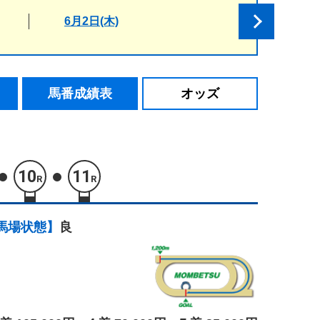
6月2日(木)
馬番成績表
オッズ
10
11
R
R
馬場状態】
良