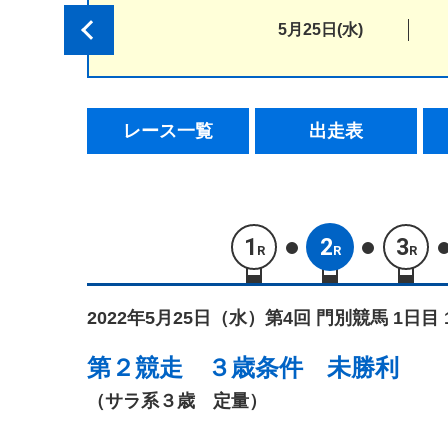
5月25日(水)
レース一覧
出走表
1
2
3
R
R
R
2022年5月25日（水）
第4回 門別競馬 1日目 
第２競走
３歳条件 未勝利
（サラ系３歳 定量）