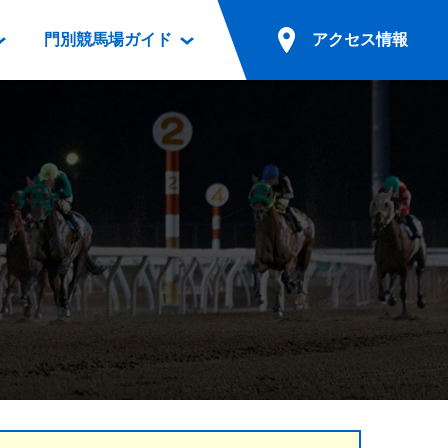
門別競馬場ガイド
アクセス情報
情報
票案内
ファンルーム
アクセス情報
電話・インターネット投票
競馬用語集
お車でのご来場
別表ダウンロード
場外発売所
無料送迎バスでのご来場
ギスカン
実況・テレホンサービス
公共の交通機関でのご来場
カレンダー
発売・払戻
ドカフェ
競走体系図
リオンシリーズ競走
発売情報(PDF)
の発売情報