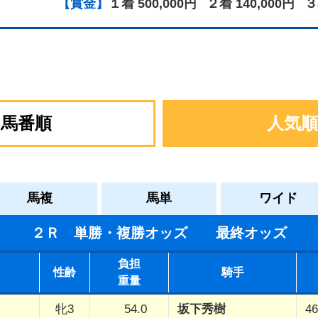
【賞金】
１着 500,000円
２着 140,000円
３
馬番順
人気順
馬複
馬単
ワイド
２Ｒ 単勝・複勝オッズ 最終オッズ
負担
性齢
騎手
重量
牝3
54.0
坂下秀樹
46