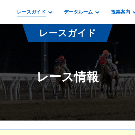
レースガイド
データルーム
投票案内
データルーム
レース情報
映像コンテンツ
門別競馬場情報
過去開催
投
レースガイド
騎手・調教師紹介
レース一覧
重賞競走VTR
門別競馬場グルメ
番組・級
騎手・調教師成績
出走表
重賞競走参考VTR
とねっこジン
開催日程
能力検査成績
成績表
レースダイジェスト
いずみ食堂
開催
レース情報
坂路調教映像
払戻金一覧
新馬ダイジェスト
ルンビニフー
重賞
遠征馬情報
騎手成績表
勝馬屋
スタ
馬主服紹介
馬番成績表
発売情報
番組編成要領
オッズ
道内の
道外