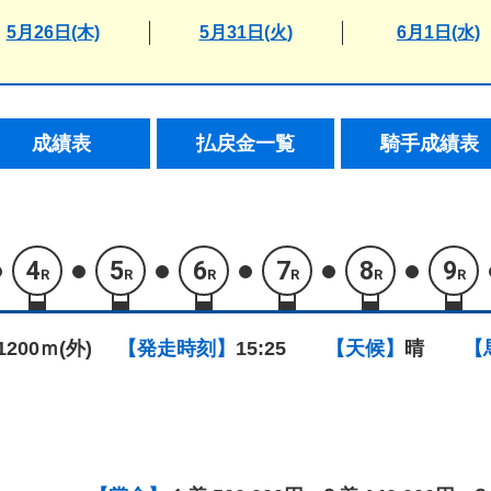
5月26日(木)
5月31日(火)
6月1日(水)
成績表
払戻金一覧
騎手成績表
4
5
6
7
8
9
R
R
R
R
R
R
1200ｍ(外)
【発走時刻】
15:25
【天候】
晴
【