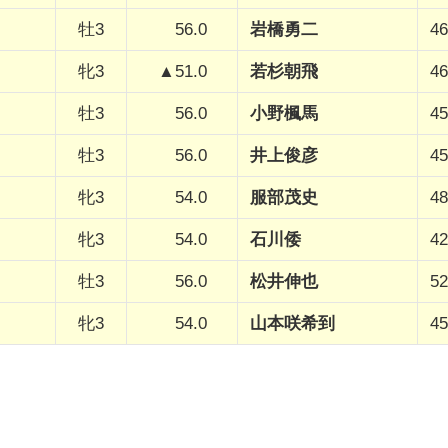
牡3
56.0
岩橋勇二
46
牝3
▲51.0
若杉朝飛
46
牡3
56.0
小野楓馬
45
牡3
56.0
井上俊彦
45
牝3
54.0
服部茂史
48
牝3
54.0
石川倭
42
牡3
56.0
松井伸也
52
牝3
54.0
山本咲希到
45