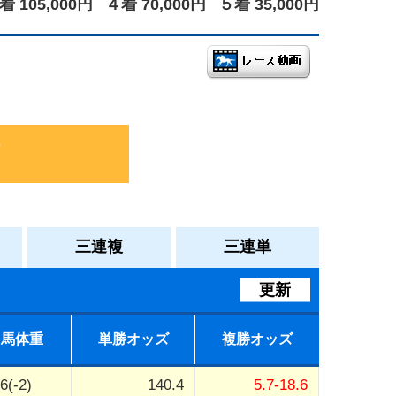
着 105,000円
４着 70,000円
５着 35,000円
三連複
三連単
更新
馬体重
単勝オッズ
複勝オッズ
6(-2)
140.4
5.7-18.6