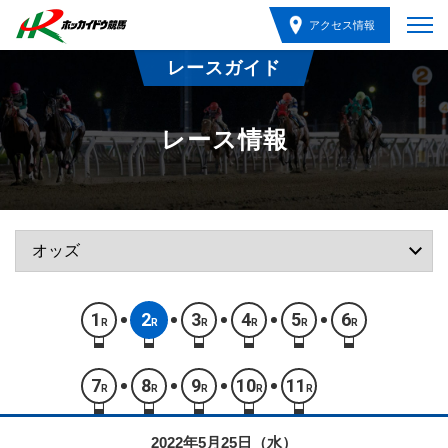
アクセス情報
レースガイド
レース情報
1
2
3
4
5
6
R
R
R
R
R
R
7
8
9
10
11
R
R
R
R
R
2022年5月25日（水）