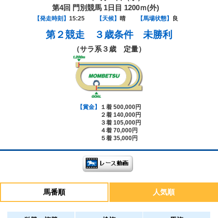
第4回 門別競馬 1日目 1200ｍ(外)
【発走時刻】
15:25
【天候】
晴
【馬場状態】
良
第２競走
３歳条件 未勝利
（サラ系３歳 定量）
【賞金】
１着 500,000円
２着 140,000円
３着 105,000円
４着 70,000円
５着 35,000円
馬番順
人気順