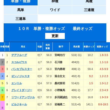
単勝・複勝
枠複
馬複
馬単
ワイド
三連複
三連単
１０Ｒ 単勝・複勝オッズ 最終オッズ
更新
負担
枠番
馬番
馬名
性齢
騎手
馬体重
単勝オッズ
複勝オッズ
重量
1
1
デアフルーグ
牡7
56.0
宮崎光行
510(-11)
10.2
1.8-3.5
2
2
スコルピウス
セ7
56.0
石川倭
484(0)
3.6
1.1-1.6
3
3
バンカブルスター
セ7
56.0
宮内勇樹
498(-2)
59.4
4.5-9.9
4
4
ゼンノジャスタ
牡6
57.0
落合玄太
492(-8)
9.2
1.2-2.3
5
5
エンリル
牡4
57.0
桑村真明
514(0)
1.5
1.0-1.2
6
6
グレイトダージー
牡6
56.0
小野楓馬
480(-2)
17.7
2.3-4.9
7
7
リワードアンヴァル
牡7
57.0
多田羅誠也
520(-4)
16.8
1.9-3.9
8
ビルジキール
牡7
56.0
岩橋勇二
512(+6)
141.1
8.6-19.5
8