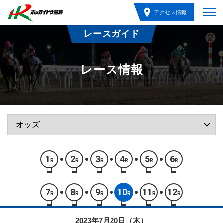
アクセス情報
レースガイド
レース情報
1
2
3
4
5
6
R
R
R
R
R
R
7
8
9
10
11
12
R
R
R
R
R
R
2023年7月20日（木）