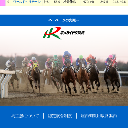
9
ワールドヘリテージ
牡8
56.0
松井伸也
472(+4)
247.5
21.6-49.6
ページの先頭へ
馬主服について
認定厩舎制度
屋内調教用坂路案内