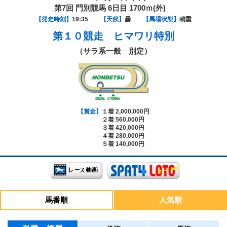
第7回 門別競馬 6日目 1700ｍ(外)
【発走時刻】
19:35
【天候】
曇
【馬場状態】
稍重
第１０競走
ヒマワリ特別
（サラ系一般 別定）
【賞金】
１着 2,000,000円
２着 560,000円
３着 420,000円
４着 280,000円
５着 140,000円
馬番順
人気順