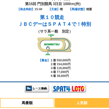
第15回 門別競馬 3日目 1000ｍ(外)
【発走時刻】
15:40
【天候】
晴
【馬場状態】
稍重
第１０競走
ＪＢＣデーはＳＰＡＴ４で！特別
（サラ系一般 別定）
【賞金】
１着 550,000円
２着 154,000円
３着 116,000円
４着 77,000円
５着 38,000円
馬番順
人気順