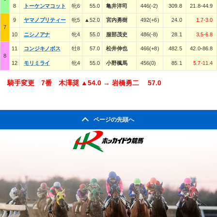
8
トーケンマコット
牝6
55.0
亀井洋司
446(-2)
309.8
21.8-44.9
9
ヤマノプリティー
牝5
▲52.0
宮内勇樹
492(+6)
24.0
1.7-3.0
7
10
ニシノアナ
牝4
55.0
服部茂史
486(-8)
28.1
3.5-6.8
11
コンジキノボス
牡8
57.0
松井伸也
466(+8)
482.5
42.0-86.8
8
12
モリミライ
牝4
55.0
小野楓馬
456(0)
85.1
5.7-11.4
騎手変更 7番 木澤奨 ▲54.0 → 岩橋勇二 57.0
ページの先頭へ