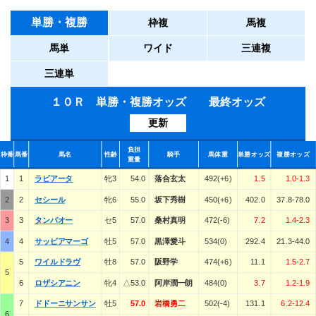
単勝・複勝
枠複
馬複
馬単
ワイド
三連複
三連単
１０Ｒ 単勝・複勝オッズ 最終オッズ
更新
負担
枠番
馬番
馬名
性齢
騎手
馬体重
単勝オッズ
複勝オッズ
重量
1
1
ラビアータ
牝3
54.0
落合玄太
492(+6)
1.5
1.0-1.3
2
2
セシール
牝6
55.0
坂下秀樹
450(+6)
402.0
37.8-78.0
3
3
タンバオー
セ5
57.0
桑村真明
472(-6)
7.2
1.4-2.3
4
4
サッビアマーゴ
牡5
57.0
黒澤愛斗
534(0)
292.4
21.3-44.0
5
ワイルドラヴ
牡8
57.0
阪野学
474(+6)
11.1
1.5-2.7
5
6
ロザシアニン
牝4
△53.0
阿岸潤一朗
484(0)
3.7
1.2-1.9
7
ドドーニサンサン
牡5
57.0
岩橋勇二
502(-4)
131.1
6.2-12.4
6