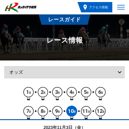
アクセス情報
レースガイド
レース情報
1
2
3
4
5
6
R
R
R
R
R
R
7
8
9
10
11
12
R
R
R
R
R
R
2023年11月3日（金）