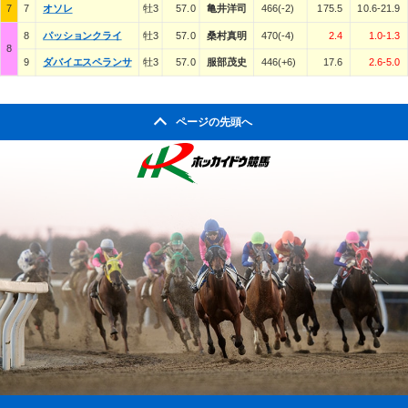
7
7
オソレ
牡3
57.0
亀井洋司
466(-2)
175.5
10.6-21.9
8
パッションクライ
牡3
57.0
桑村真明
470(-4)
2.4
1.0-1.3
8
9
ダバイエスペランサ
牡3
57.0
服部茂史
446(+6)
17.6
2.6-5.0
ページの先頭へ