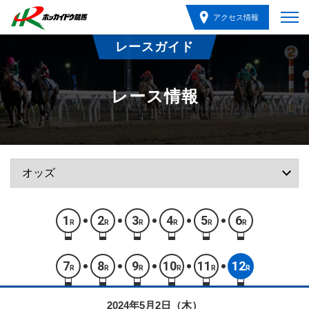
アクセス情報
レースガイド
レース情報
1
2
3
4
5
6
R
R
R
R
R
R
7
8
9
10
11
12
R
R
R
R
R
R
2024年5月2日（木）