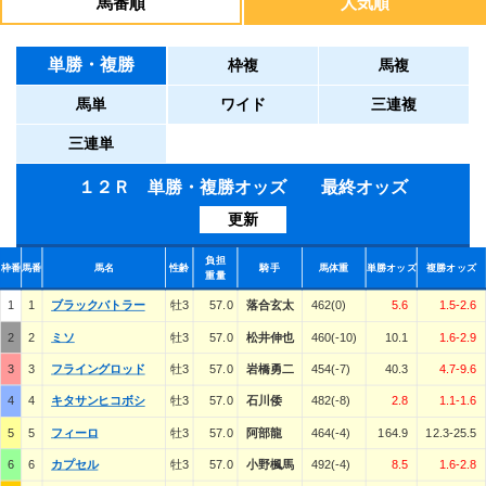
馬番順
人気順
単勝・複勝
枠複
馬複
馬単
ワイド
三連複
三連単
１２Ｒ 単勝・複勝オッズ 最終オッズ
更新
負担
枠番
馬番
馬名
性齢
騎手
馬体重
単勝オッズ
複勝オッズ
重量
1
1
ブラックバトラー
牡3
57.0
落合玄太
462(0)
5.6
1.5-2.6
2
2
ミソ
牡3
57.0
松井伸也
460(-10)
10.1
1.6-2.9
3
3
フライングロッド
牡3
57.0
岩橋勇二
454(-7)
40.3
4.7-9.6
4
4
キタサンヒコボシ
牡3
57.0
石川倭
482(-8)
2.8
1.1-1.6
5
5
フィーロ
牡3
57.0
阿部龍
464(-4)
164.9
12.3-25.5
6
6
カプセル
牡3
57.0
小野楓馬
492(-4)
8.5
1.6-2.8