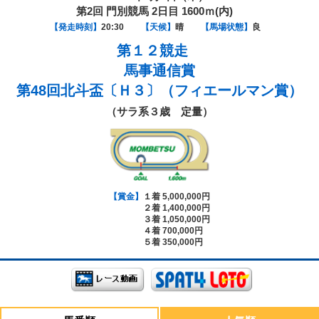
第2回 門別競馬 2日目 1600ｍ(内)
【発走時刻】
20:30
【天候】
晴
【馬場状態】
良
第１２競走
馬事通信賞
第48回北斗盃〔Ｈ３〕（フィエールマン賞）
（サラ系３歳 定量）
【賞金】
１着 5,000,000円
２着 1,400,000円
３着 1,050,000円
４着 700,000円
５着 350,000円