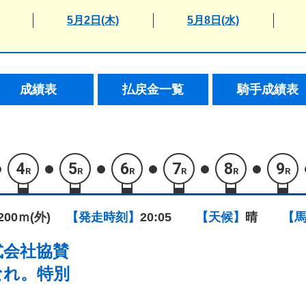
5月2日(木)
5月8日(水)
成績表
払戻金一覧
騎手成績表
4
5
6
7
8
9
R
R
R
R
R
R
1200ｍ(外)
【発走時刻】
20:05
【天候】
晴
【
式会社協賛
なれ。特別