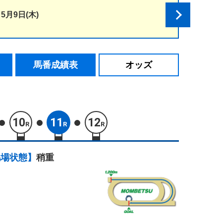
5月9日(木)
馬番成績表
オッズ
10
11
12
R
R
R
馬場状態】
稍重