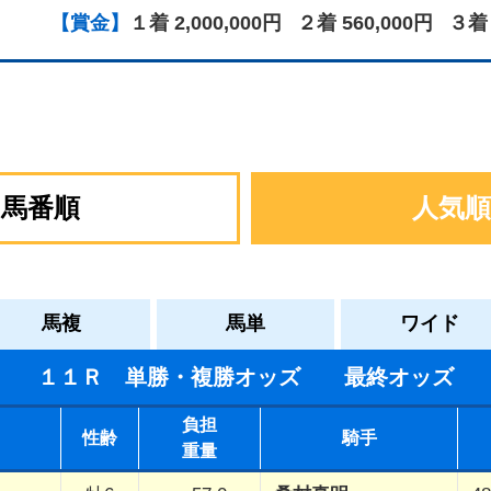
【賞金】
１着 2,000,000円
２着 560,000円
３着 
馬番順
人気順
馬複
馬単
ワイド
１１Ｒ 単勝・複勝オッズ 最終オッズ
負担
性齢
騎手
重量