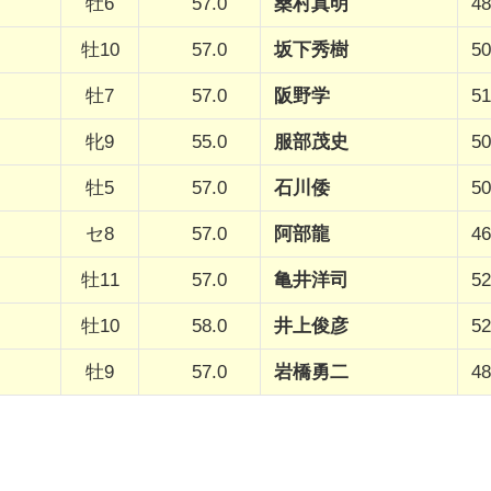
牡6
57.0
桑村真明
48
牡10
57.0
坂下秀樹
50
牡7
57.0
阪野学
51
牝9
55.0
服部茂史
50
牡5
57.0
石川倭
50
セ8
57.0
阿部龍
46
牡11
57.0
亀井洋司
52
牡10
58.0
井上俊彦
52
牡9
57.0
岩橋勇二
48