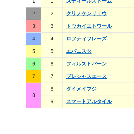
1
1
スティールストーム
2
2
クリノケンリュウ
3
3
トウカイエトワール
4
4
ロフティフレーズ
5
5
エバニスタ
6
6
フィルストバーン
7
7
プレシャスエース
8
ダイメイフジ
8
9
スマートアルタイル