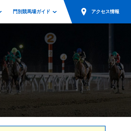
門別競馬場ガイド
アクセス情報
情報
票案内
ファンルーム
アクセス情報
電話・インターネット投票
競馬用語集
お車でのご来場
別表ダウンロード
場外発売所
無料送迎バスでのご来場
ギスカン
実況・テレホンサービス
公共の交通機関でのご来場
カレンダー
発売・払戻
ドカフェ
競走体系図
リオンシリーズ競走
発売情報(PDF)
の発売情報