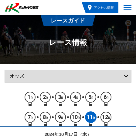
アクセス情報
レースガイド
レース情報
1
2
3
4
5
6
R
R
R
R
R
R
7
8
9
10
11
12
R
R
R
R
R
R
2024年10月17日（木）