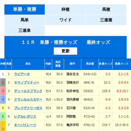
単勝・複勝
枠複
馬複
馬単
ワイド
三連複
三連単
１１Ｒ 単勝・複勝オッズ 最終オッズ
更新
負担
枠番
馬番
馬名
性齢
騎手
馬体重
単勝オッズ
複勝オッズ
重量
1
1
ラビアータ
牝4
55.0
落合玄太
514(+12)
3.2
1.1-1.5
2
2
ヤマノプリティー
牝6
55.0
宮崎光行
484(-4)
10.5
2.0-3.4
3
3
ディーエスフランク
牡4
57.0
松井伸也
534(0)
128.6
8.3-15.7
4
4
クラシカルスカラー
牝4
☆55.0
宮内勇樹
464(0)
6.9
1.8-3.0
5
5
ブレイヴァリーボス
牡4
58.0
石川倭
512(+4)
4.2
1.3-2.0
6
6
レグルレガリス
セ4
58.0
阿部龍
472(+6)
2.7
1.1-1.6
7
キーパイレーツ
牡6
57.0
亀井洋司
476(+2)
219.7
18.2-35.0
7