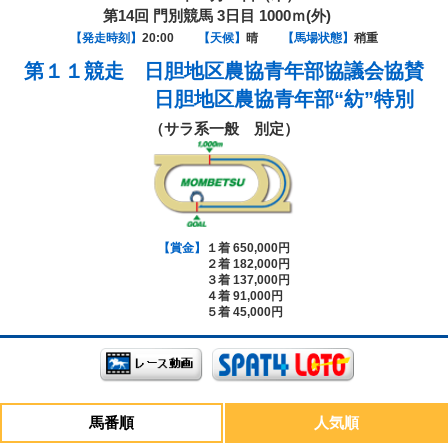
第14回 門別競馬 3日目 1000ｍ(外)
【発走時刻】
20:00
【天候】
晴
【馬場状態】
稍重
第１１競走
日胆地区農協青年部協議会協賛
日胆地区農協青年部“紡”特別
（サラ系一般 別定）
【賞金】
１着 650,000円
２着 182,000円
３着 137,000円
４着 91,000円
５着 45,000円
馬番順
人気順