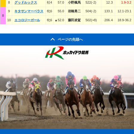
8
グッドルックス
牡4
57.0
小野楓馬
522(-2)
12.3
1.9-3.2
9
キタサンマーベラス
牝6
55.0
岩橋勇二
504(-2)
133.1
12.1-23.1
8
10
エコロジーガール
牝6
▲52.0
藤田凌駕
502(+8)
206.4
18.9-36.2
ページの先頭へ