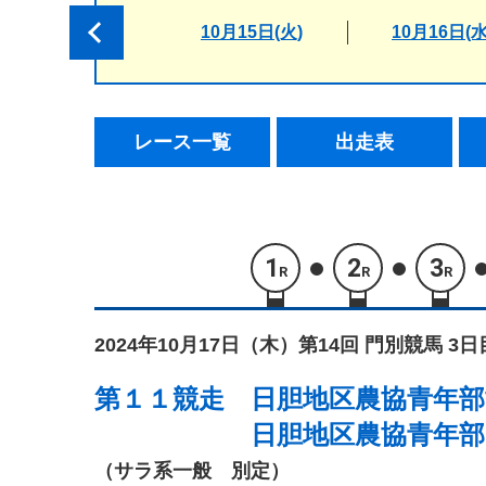
10月15日(火)
10月16日(水
レース一覧
出走表
1
2
3
R
R
R
2024年10月17日（木）
第14回 門別競馬 3日
第１１競走
日胆地区農協青年部
日胆地区農協青年部
（サラ系一般 別定）