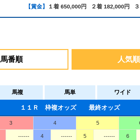
【賞金】
１着 650,000円
２着 182,000円
３
馬番順
人気順
馬複
馬単
ワイド
１１Ｒ 枠複オッズ 最終オッズ
3
4
5
------
4
------
5
------
6