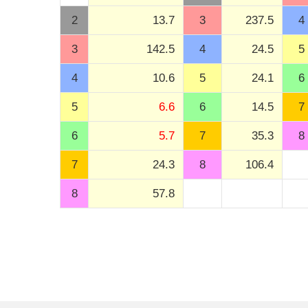
2
13.7
3
237.5
4
3
142.5
4
24.5
5
4
10.6
5
24.1
6
5
6.6
6
14.5
7
6
5.7
7
35.3
8
7
24.3
8
106.4
8
57.8