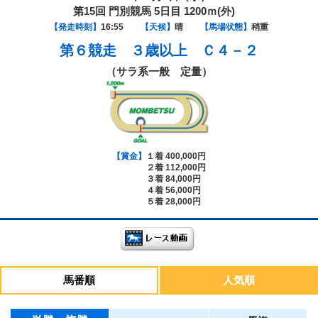
第15回 門別競馬 5日目 1200ｍ(外)
【発走時刻】
16:55
【天候】
晴
【馬場状態】
稍重
第６競走
３歳以上 Ｃ４－２
（サラ系一般 定量）
【賞金】
１着 400,000円
２着 112,000円
３着 84,000円
４着 56,000円
５着 28,000円
馬番順
人気順