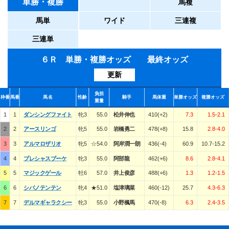
単勝・複勝
馬複
馬単
ワイド
三連複
三連単
６Ｒ 単勝・複勝オッズ 最終オッズ
更新
負担
枠番
馬番
馬名
性齢
騎手
馬体重
単勝オッズ
複勝オッズ
重量
1
1
ダンシングファイト
牝3
55.0
松井伸也
410(+2)
7.3
1.5-2.1
2
2
アースリンゴ
牝5
55.0
岩橋勇二
478(+8)
15.8
2.8-4.0
3
3
アルマロザリオ
牝5
☆54.0
阿岸潤一朗
436(-4)
60.9
10.7-15.2
4
4
プレシャスブーケ
牝3
55.0
阿部龍
462(+6)
8.6
2.8-4.1
5
5
マジックゲール
牡6
57.0
井上俊彦
488(+6)
1.3
1.2-1.5
6
6
シバノテンテン
牝4
★51.0
塩津璃菜
460(-12)
25.7
4.3-6.3
7
7
デルマギャラクシー
牝3
55.0
小野楓馬
470(-8)
6.3
2.4-3.5