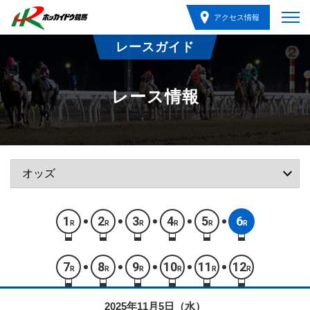
アクセス情報
レースガイド
レース情報
1
2
3
4
5
6
R
R
R
R
R
R
7
8
9
10
11
12
R
R
R
R
R
R
2025年11月5日（水）