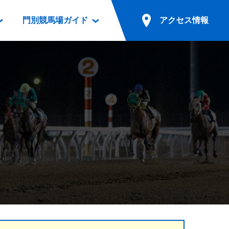
門別競馬場ガイド
アクセス情報
情報
票案内
ファンルーム
アクセス情報
電話・インターネット投票
競馬用語集
お車でのご来場
別表ダウンロード
場外発売所
無料送迎バスでのご来場
ギスカン
実況・テレホンサービス
公共の交通機関でのご来場
カレンダー
発売・払戻
ドカフェ
競走体系図
リオンシリーズ競走
発売情報(PDF)
の発売情報