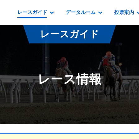
レースガイド
データルーム
投票案内
データルーム
レース情報
映像コンテンツ
門別競馬場情報
過去開催
投
レースガイド
騎手・調教師紹介
レース一覧
重賞競走VTR
門別競馬場グルメ
番組・級
騎手・調教師成績
出走表
重賞競走参考VTR
とねっこジン
開催日程
能力検査成績
成績表
レースダイジェスト
いずみ食堂
開催
レース情報
坂路調教映像
払戻金一覧
新馬ダイジェスト
ルンビニフー
重賞
遠征馬情報
騎手成績表
勝馬屋
スタ
馬主服紹介
馬番成績表
発売情報
番組編成要領
オッズ
道内の
道外