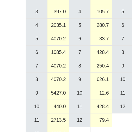
3
397.0
4
105.7
5
4
2035.1
5
280.7
6
5
4070.2
6
33.7
7
6
1085.4
7
428.4
8
7
4070.2
8
250.4
9
8
4070.2
9
626.1
10
9
5427.0
10
12.6
11
10
440.0
11
428.4
12
11
2713.5
12
79.4