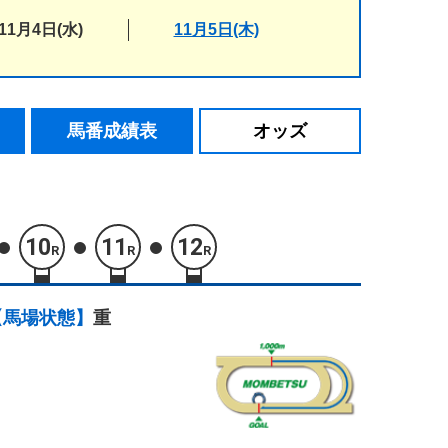
11月4日(水)
11月5日(木)
馬番成績表
オッズ
10
11
12
R
R
R
【馬場状態】
重