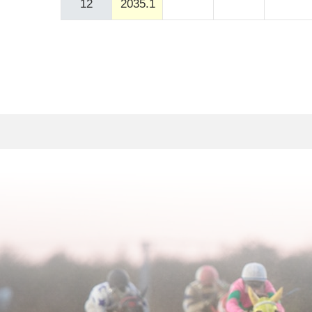
12
2035.1