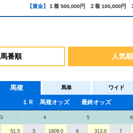
【賞金】
１着 500,000円
２着 100,000円
馬番順
人気順
馬複
馬単
ワイド
１Ｒ 馬複オッズ 最終オッズ
3
4
5
6
51.5
5
1809.0
6
313.0
7