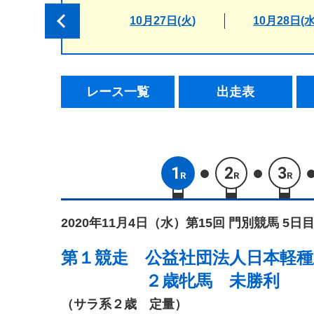
10月27日(火)
10月28日(水
レース一覧
出走表
1
2
3
R
R
R
2020年11月4日（水）
第15回 門別競馬 5日目
第１競走
公益社団法人日本軽種
２歳牝馬 未勝利
（サラ系２歳 定量）