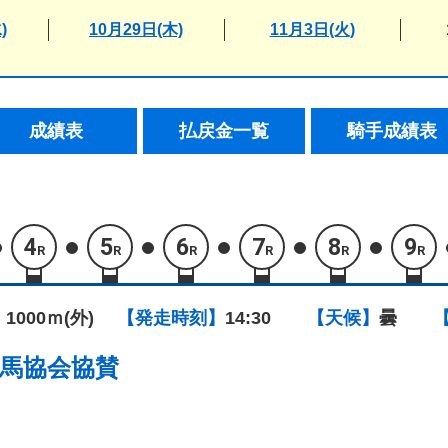
)
10月29日(木)
11月3日(火)
成績表
払戻金一覧
騎手成績表
4
5
6
7
8
9
R
R
R
R
R
R
 1000ｍ(外)
【発走時刻】
14:30
【天候】
曇
馬協会協賛