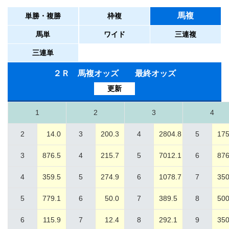
馬複
単勝・複勝
枠複
馬単
ワイド
三連複
三連単
２Ｒ 馬複オッズ 最終オッズ
更新
1
2
3
4
2
14.0
3
200.3
4
2804.8
5
175
3
876.5
4
215.7
5
7012.1
6
876
4
359.5
5
274.9
6
1078.7
7
350
5
779.1
6
50.0
7
389.5
8
500
6
115.9
7
12.4
8
292.1
9
350