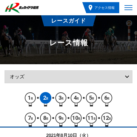
アクセス情報
レースガイド
レース情報
1
2
3
4
5
6
R
R
R
R
R
R
7
8
9
10
11
12
R
R
R
R
R
R
2021年8月10日（火）