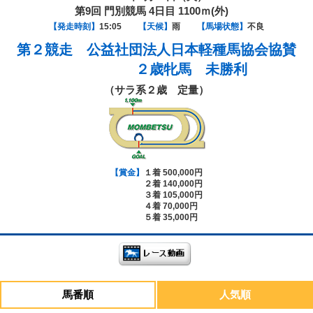
第9回 門別競馬 4日目 1100ｍ(外)
【発走時刻】
15:05
【天候】
雨
【馬場状態】
不良
第２競走
公益社団法人日本軽種馬協会協賛
２歳牝馬 未勝利
（サラ系２歳 定量）
【賞金】
１着 500,000円
２着 140,000円
３着 105,000円
４着 70,000円
５着 35,000円
馬番順
人気順