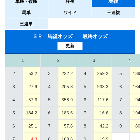
馬複
単勝・複勝
枠複
馬単
ワイド
三連複
三連単
３Ｒ 馬複オッズ 最終オッズ
更新
1
2
3
4
2
53.2
3
222.2
4
259.2
5
139
3
27.9
4
205.8
5
933.3
6
164
4
57.6
5
358.9
6
117.6
7
94
5
184.2
6
186.6
7
16.6
8
194
6
25.1
7
57.6
8
42.2
9
80
7
4.3
8
168.6
9
19.9