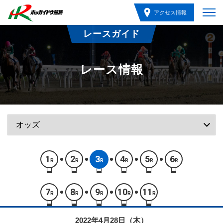
アクセス情報
レースガイド
レース情報
1
2
3
4
5
6
R
R
R
R
R
R
7
8
9
10
11
R
R
R
R
R
2022年4月28日（木）