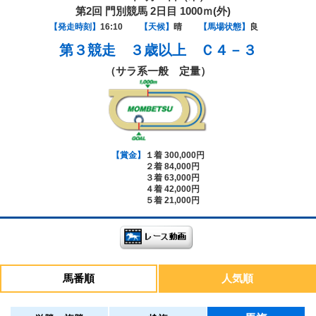
第2回 門別競馬 2日目 1000ｍ(外)
【発走時刻】
16:10
【天候】
晴
【馬場状態】
良
第３競走
３歳以上 Ｃ４－３
（サラ系一般 定量）
【賞金】
１着 300,000円
２着 84,000円
３着 63,000円
４着 42,000円
５着 21,000円
馬番順
人気順