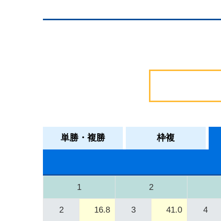
単勝・複勝
枠複
1
2
2
16.8
3
41.0
4