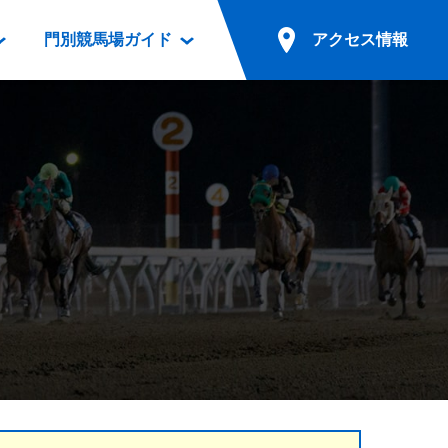
門別競馬場ガイド
アクセス情報
情報
票案内
ファンルーム
アクセス情報
電話・インターネット投票
競馬用語集
お車でのご来場
別表ダウンロード
場外発売所
無料送迎バスでのご来場
ギスカン
実況・テレホンサービス
公共の交通機関でのご来場
カレンダー
発売・払戻
ドカフェ
競走体系図
リオンシリーズ競走
発売情報(PDF)
の発売情報