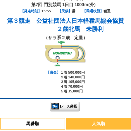
第7回 門別競馬 1日目 1000ｍ(外)
【発走時刻】
15:55
【天候】
曇
【馬場状態】
稍重
第３競走
公益社団法人日本軽種馬協会協賛
２歳牝馬 未勝利
（サラ系２歳 定量）
【賞金】
１着 500,000円
２着 140,000円
３着 105,000円
４着 70,000円
５着 35,000円
馬番順
人気順