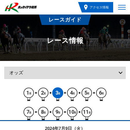
アクセス情報
レースガイド
レース情報
1
2
3
4
5
6
R
R
R
R
R
R
7
8
9
10
11
R
R
R
R
R
2024年7月9日（火）