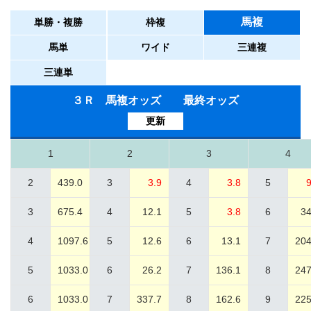
馬複
単勝・複勝
枠複
馬単
ワイド
三連複
三連単
３Ｒ 馬複オッズ 最終オッズ
更新
1
2
3
4
2
439.0
3
3.9
4
3.8
5
9
3
675.4
4
12.1
5
3.8
6
34
4
1097.6
5
12.6
6
13.1
7
204
5
1033.0
6
26.2
7
136.1
8
247
6
1033.0
7
337.7
8
162.6
9
225