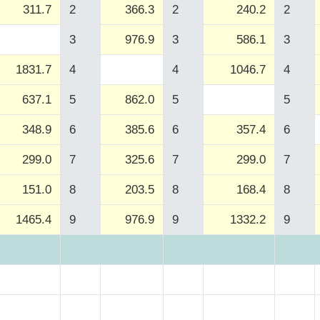
311.7
2
366.3
2
240.2
2
3
976.9
3
586.1
3
1831.7
4
4
1046.7
4
637.1
5
862.0
5
5
348.9
6
385.6
6
357.4
6
299.0
7
325.6
7
299.0
7
151.0
8
203.5
8
168.4
8
1465.4
9
976.9
9
1332.2
9