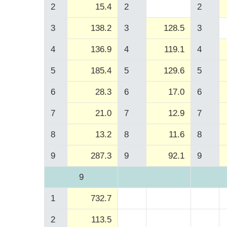
2
15.4
2
2
3
138.2
3
128.5
3
4
136.9
4
119.1
4
5
185.4
5
129.6
5
6
28.3
6
17.0
6
7
21.0
7
12.9
7
8
13.2
8
11.6
8
9
287.3
9
92.1
9
9
1
732.7
2
113.5