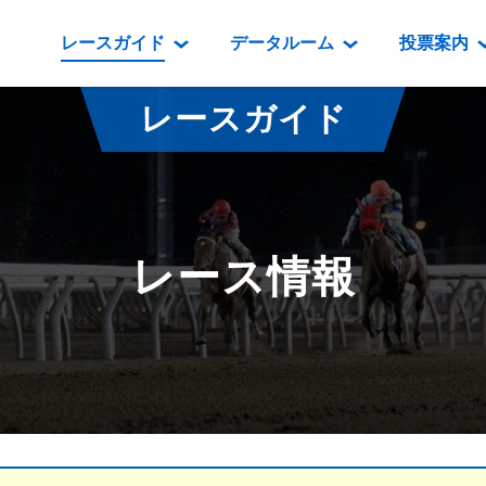
レースガイド
データルーム
投票案内
データルーム
レース情報
映像コンテンツ
門別競馬場情報
過去開催
投
レースガイド
騎手・調教師紹介
レース一覧
重賞競走VTR
門別競馬場グルメ
番組・級
騎手・調教師成績
出走表
重賞競走参考VTR
とねっこジン
開催日程
能力検査成績
成績表
レースダイジェスト
いずみ食堂
開催
レース情報
坂路調教映像
払戻金一覧
新馬ダイジェスト
ルンビニフー
重賞
遠征馬情報
騎手成績表
勝馬屋
スタ
馬主服紹介
馬番成績表
発売情報
番組編成要領
オッズ
道内の
道外