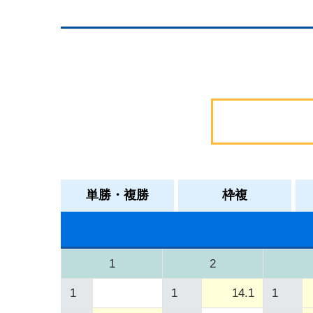
単勝・複勝
枠複
1
2
1
1
14.1
1