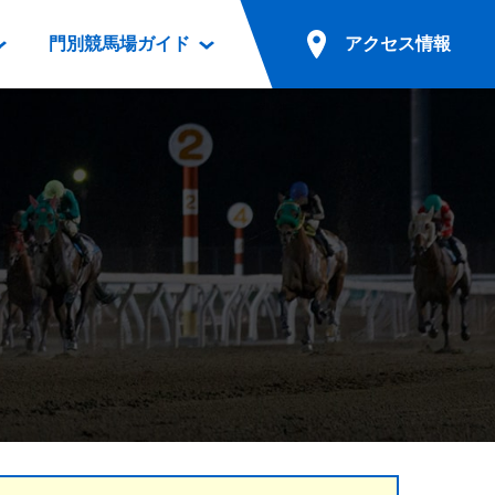
門別競馬場ガイド
アクセス情報
情報
票案内
ファンルーム
アクセス情報
電話・インターネット投票
競馬用語集
お車でのご来場
別表ダウンロード
場外発売所
無料送迎バスでのご来場
ギスカン
実況・テレホンサービス
公共の交通機関でのご来場
カレンダー
発売・払戻
ドカフェ
競走体系図
リオンシリーズ競走
発売情報(PDF)
の発売情報