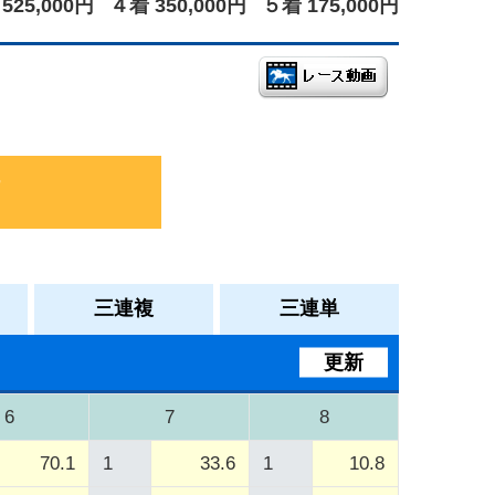
525,000円
４着 350,000円
５着 175,000円
三連複
三連単
更新
6
7
8
70.1
1
33.6
1
10.8