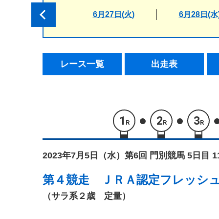
6月27日(火)
6月28日(水
レース一覧
出走表
1
2
3
R
R
R
2023年7月5日（水）
第6回 門別競馬 5日目 
第４競走
ＪＲＡ認定フレッシ
（サラ系２歳 定量）