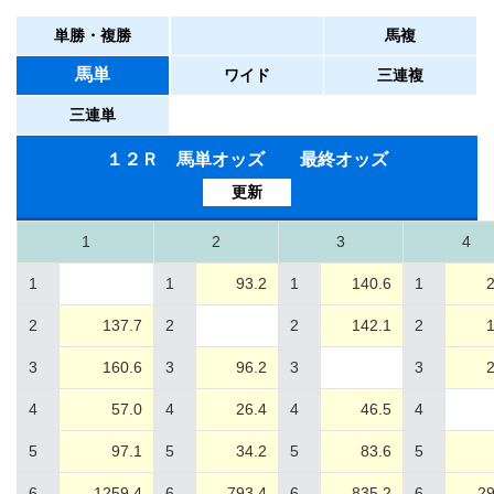
単勝・複勝
馬複
馬単
ワイド
三連複
三連単
１２Ｒ 馬単オッズ 最終オッズ
更新
1
2
3
4
1
1
93.2
1
140.6
1
2
2
137.7
2
2
142.1
2
1
3
160.6
3
96.2
3
3
2
4
57.0
4
26.4
4
46.5
4
5
97.1
5
34.2
5
83.6
5
6
1259.4
6
793.4
6
835.2
6
29