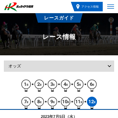
アクセス情報
レースガイド
レース情報
1
2
3
4
5
6
R
R
R
R
R
R
7
8
9
10
11
12
R
R
R
R
R
R
2023年7月5日（水）