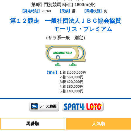
第6回 門別競馬 5日目 1800ｍ(外)
【発走時刻】
20:40
【天候】
曇
【馬場状態】
良
第１２競走
一般社団法人ＪＢＣ協会協賛
モーリス・プレミアム
（サラ系一般 別定）
【賞金】
１着 2,000,000円
２着 560,000円
３着 420,000円
４着 280,000円
５着 140,000円
馬番順
人気順