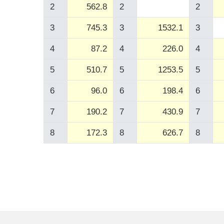
2
562.8
2
2
3
745.3
3
1532.1
3
4
87.2
4
226.0
4
5
510.7
5
1253.5
5
6
96.0
6
198.4
6
7
190.2
7
430.9
7
8
172.3
8
626.7
8