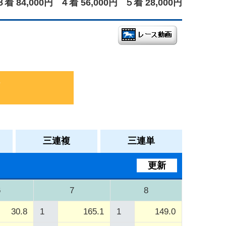
３着 84,000円
４着 56,000円
５着 28,000円
三連複
三連単
更新
6
7
8
30.8
1
165.1
1
149.0