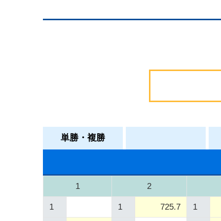
単勝・複勝
1
2
1
1
725.7
1