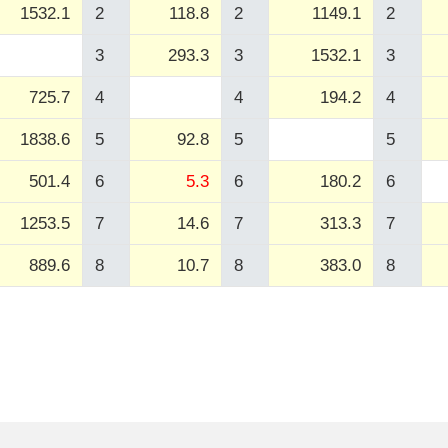
1532.1
2
118.8
2
1149.1
2
3
293.3
3
1532.1
3
725.7
4
4
194.2
4
1838.6
5
92.8
5
5
501.4
6
5.3
6
180.2
6
1253.5
7
14.6
7
313.3
7
889.6
8
10.7
8
383.0
8