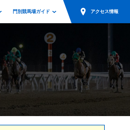
門別競馬場ガイド
アクセス情報
情報
票案内
ファンルーム
アクセス情報
電話・インターネット投票
競馬用語集
お車でのご来場
別表ダウンロード
場外発売所
無料送迎バスでのご来場
ギスカン
実況・テレホンサービス
公共の交通機関でのご来場
カレンダー
発売・払戻
ドカフェ
競走体系図
リオンシリーズ競走
発売情報(PDF)
の発売情報