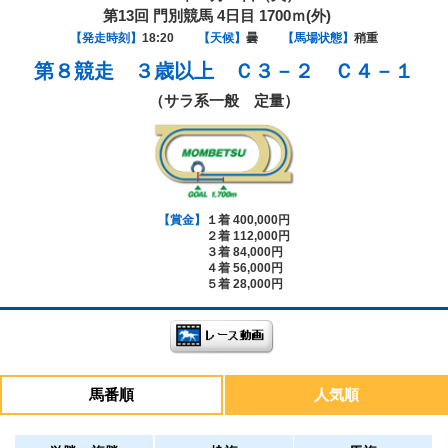
第13回 門別競馬 4日目 1700ｍ(外)
【発走時刻】
18:20
【天候】
曇
【馬場状態】
稍重
第８競走
３歳以上 Ｃ３－２ Ｃ４－１
（サラ系一般 定量）
【賞金】
１着 400,000円
２着 112,000円
３着 84,000円
４着 56,000円
５着 28,000円
馬番順
人気順