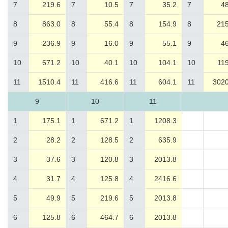
7
219.6
7
10.5
7
35.2
7
48
8
863.0
8
55.4
8
154.9
8
215
9
236.9
9
16.0
9
55.1
9
46
10
671.2
10
40.1
10
104.1
10
119
11
1510.4
11
416.6
11
604.1
11
3020
9
10
11
1
175.1
1
671.2
1
1208.3
2
28.2
2
128.5
2
635.9
3
37.6
3
120.8
3
2013.8
4
31.7
4
125.8
4
2416.6
5
49.9
5
219.6
5
2013.8
6
125.8
6
464.7
6
2013.8