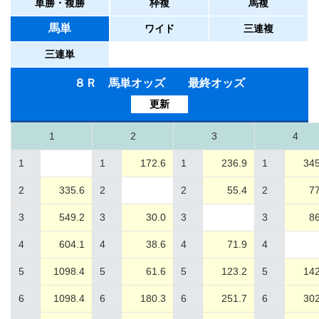
単勝・複勝
枠複
馬複
馬単
ワイド
三連複
三連単
８Ｒ 馬単オッズ 最終オッズ
更新
1
2
3
4
1
1
172.6
1
236.9
1
345
2
335.6
2
2
55.4
2
77
3
549.2
3
30.0
3
3
86
4
604.1
4
38.6
4
71.9
4
5
1098.4
5
61.6
5
123.2
5
142
6
1098.4
6
180.3
6
251.7
6
302