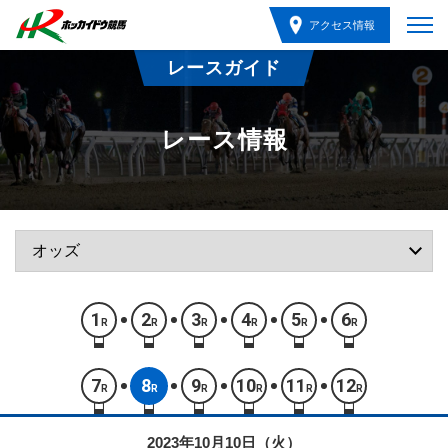
アクセス情報
レースガイド
レース情報
1
2
3
4
5
6
R
R
R
R
R
R
7
8
9
10
11
12
R
R
R
R
R
R
2023年10月10日（火）