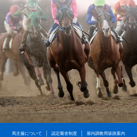
馬主服について
認定厩舎制度
屋内調教用坂路案内