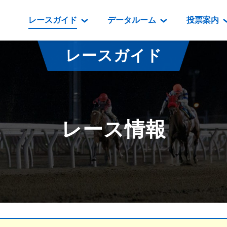
レースガイド
データルーム
投票案内
データルーム
レース情報
映像コンテンツ
門別競馬場情報
過去開催
投
レースガイド
騎手・調教師紹介
レース一覧
重賞競走VTR
門別競馬場グルメ
番組・級
騎手・調教師成績
出走表
重賞競走参考VTR
とねっこジン
開催日程
能力検査成績
成績表
レースダイジェスト
いずみ食堂
開催
レース情報
坂路調教映像
払戻金一覧
新馬ダイジェスト
ルンビニフー
重賞
遠征馬情報
騎手成績表
勝馬屋
スタ
馬主服紹介
馬番成績表
発売情報
番組編成要領
オッズ
道内の
道外