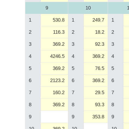
9
10
1
530.8
1
249.7
1
2
116.3
2
18.2
2
3
369.2
3
92.3
3
4
4246.5
4
369.2
4
5
369.2
5
76.5
5
6
2123.2
6
369.2
6
7
160.2
7
29.5
7
8
369.2
8
93.3
8
9
9
353.8
9
10
369.2
10
10