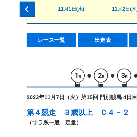
11月1日(水)
11月2日(木
レース一覧
出走表
1
2
3
R
R
R
2023年11月7日（火）
第15回 門別競馬 4日目
第４競走
３歳以上 Ｃ４－２
（サラ系一般 定量）