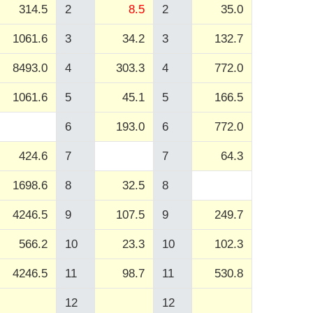
314.5
2
8.5
2
35.0
1061.6
3
34.2
3
132.7
8493.0
4
303.3
4
772.0
1061.6
5
45.1
5
166.5
6
193.0
6
772.0
424.6
7
7
64.3
1698.6
8
32.5
8
4246.5
9
107.5
9
249.7
566.2
10
23.3
10
102.3
4246.5
11
98.7
11
530.8
12
12