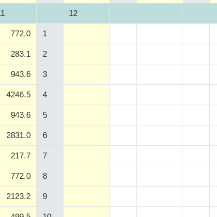
11
12
772.0
1
283.1
2
943.6
3
4246.5
4
943.6
5
2831.0
6
217.7
7
772.0
8
2123.2
9
499.5
10