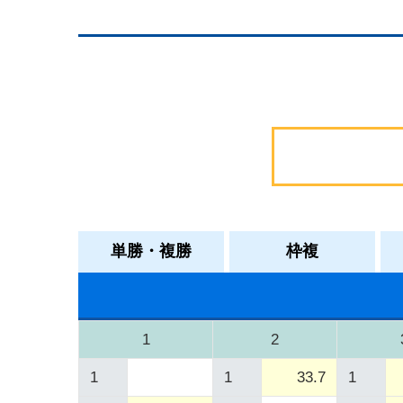
単勝・複勝
枠複
1
2
1
1
33.7
1