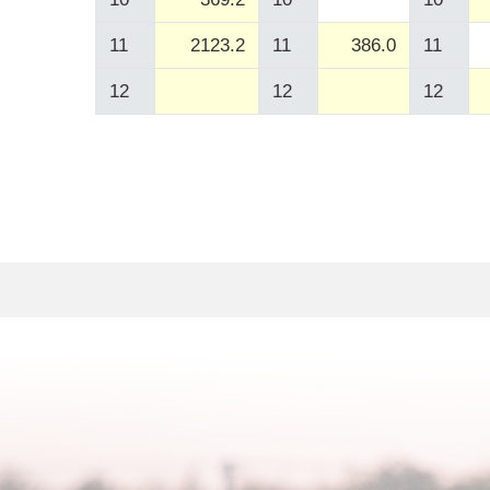
11
2123.2
11
386.0
11
12
12
12