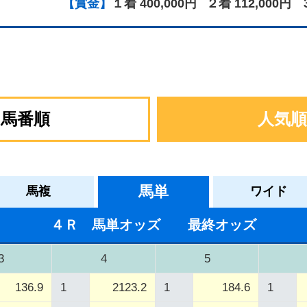
【賞金】
１着 400,000円
２着 112,000円
馬番順
人気順
馬単
馬複
ワイド
４Ｒ 馬単オッズ 最終オッズ
3
4
5
136.9
1
2123.2
1
184.6
1