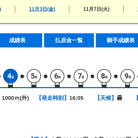
)
11月3日(金)
11月7日(火)
成績表
払戻金一覧
騎手成績表
4
5
6
7
8
9
R
R
R
R
R
R
 1000ｍ(外)
【発走時刻】
16:05
【天候】
曇