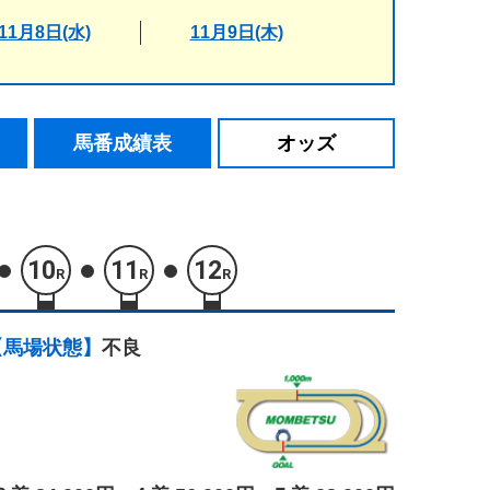
11月8日(水)
11月9日(木)
馬番成績表
オッズ
10
11
12
R
R
R
【馬場状態】
不良