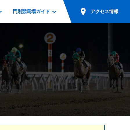
門別競馬場ガイド
アクセス情報
情報
票案内
ファンルーム
アクセス情報
電話・インターネット投票
競馬用語集
お車でのご来場
別表ダウンロード
場外発売所
無料送迎バスでのご来場
ギスカン
実況・テレホンサービス
公共の交通機関でのご来場
カレンダー
発売・払戻
ドカフェ
競走体系図
リオンシリーズ競走
発売情報(PDF)
の発売情報