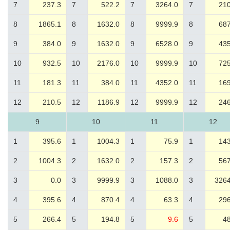
7
237.3
7
522.2
7
3264.0
7
210
8
1865.1
8
1632.0
8
9999.9
8
687
9
384.0
9
1632.0
9
6528.0
9
435
10
932.5
10
2176.0
10
9999.9
10
725
11
181.3
11
384.0
11
4352.0
11
169
12
210.5
12
1186.9
12
9999.9
12
246
9
10
11
12
1
395.6
1
1004.3
1
75.9
1
143
2
1004.3
2
1632.0
2
157.3
2
567
3
0.0
3
9999.9
3
1088.0
3
3264
4
395.6
4
870.4
4
63.3
4
296
5
266.4
5
194.8
5
9.6
5
48