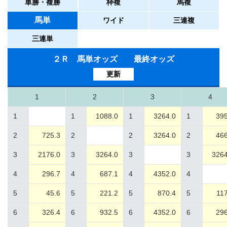
単勝・複勝
枠複
馬複
馬単
ワイド
三連複
三連単
２Ｒ 馬単オッズ 最終オッズ
更新
1
2
3
4
1
1
1088.0
1
3264.0
1
395
2
725.3
2
2
3264.0
2
466
3
2176.0
3
3264.0
3
3
3264
4
296.7
4
687.1
4
4352.0
4
5
45.6
5
221.2
5
870.4
5
117
6
326.4
6
932.5
6
4352.0
6
296