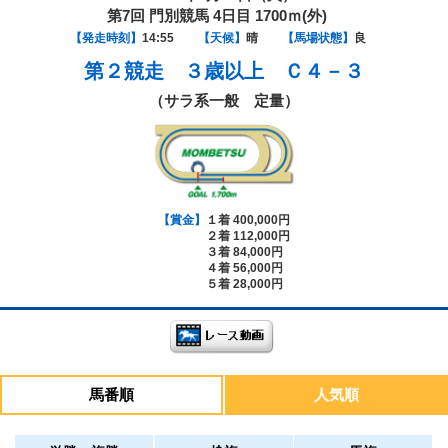
第7回 門別競馬 4日目 1700ｍ(外)
【発走時刻】
14:55
【天候】
晴
【馬場状態】
良
第２競走
３歳以上 Ｃ４－３
（サラ系一般 定量）
【賞金】
１着 400,000円
２着 112,000円
３着 84,000円
４着 56,000円
５着 28,000円
馬番順
人気順