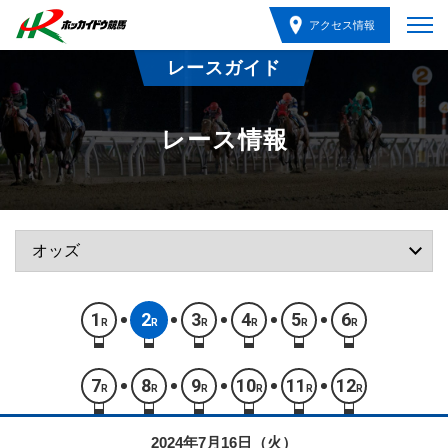
アクセス情報
レースガイド
レース情報
1
2
3
4
5
6
R
R
R
R
R
R
7
8
9
10
11
12
R
R
R
R
R
R
2024年7月16日（火）