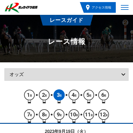
アクセス情報
レースガイド
レース情報
1
2
3
4
5
6
R
R
R
R
R
R
7
8
9
10
11
12
R
R
R
R
R
R
2023年9月19日（火）