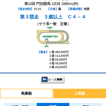
第12回 門別競馬 1日目 1000ｍ(外)
【発走時刻】
15:25
【天候】
曇
【馬場状態】
稍重
第３競走
３歳以上 Ｃ４－４
（サラ系一般 定量）
【賞金】
１着 400,000円
２着 112,000円
３着 84,000円
４着 56,000円
５着 28,000円
馬番順
人気順