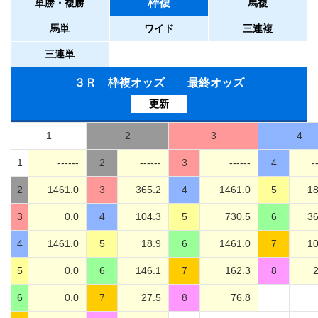
枠複
単勝・複勝
馬複
馬単
ワイド
三連複
三連単
３Ｒ 枠複オッズ 最終オッズ
更新
1
2
3
4
1
------
2
------
3
------
4
-
2
1461.0
3
365.2
4
1461.0
5
18
3
0.0
4
104.3
5
730.5
6
36
4
1461.0
5
18.9
6
1461.0
7
10
5
0.0
6
146.1
7
162.3
8
2
6
0.0
7
27.5
8
76.8