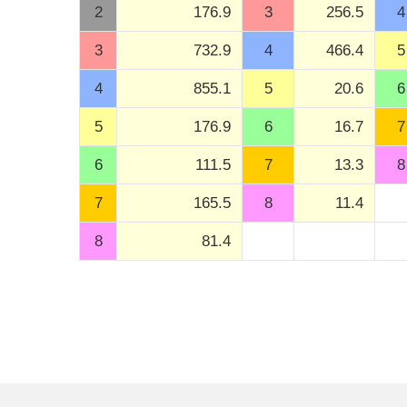
2
176.9
3
256.5
4
3
732.9
4
466.4
5
4
855.1
5
20.6
6
5
176.9
6
16.7
7
6
111.5
7
13.3
8
7
165.5
8
11.4
8
81.4