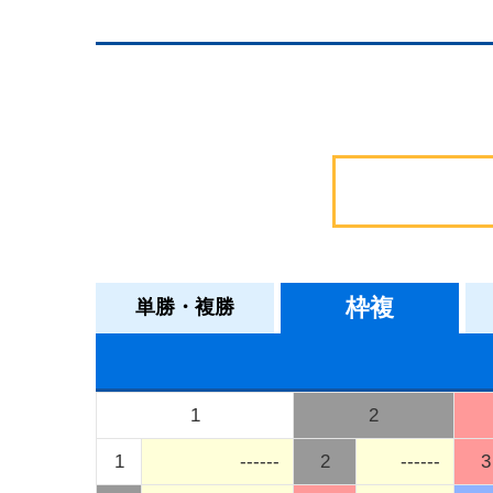
枠複
単勝・複勝
1
2
1
------
2
------
3