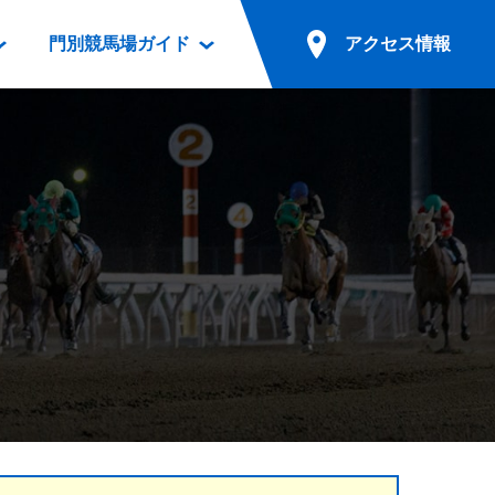
門別競馬場ガイド
アクセス情報
情報
票案内
ファンルーム
アクセス情報
電話・インターネット投票
競馬用語集
お車でのご来場
別表ダウンロード
場外発売所
無料送迎バスでのご来場
ギスカン
実況・テレホンサービス
公共の交通機関でのご来場
カレンダー
発売・払戻
ドカフェ
競走体系図
リオンシリーズ競走
発売情報(PDF)
の発売情報