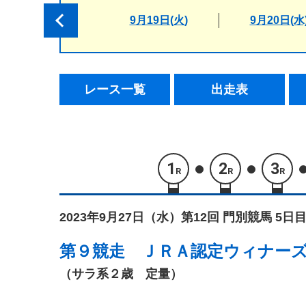
9月19日(火)
9月20日(水
レース一覧
出走表
1
2
3
R
R
R
2023年9月27日（水）
第12回 門別競馬 5日目
第９競走
ＪＲＡ認定ウィナー
（サラ系２歳 定量）