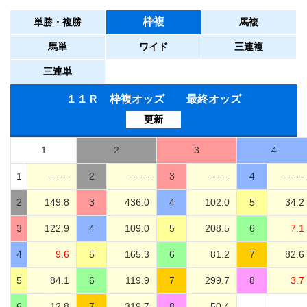
枠複
単勝・複勝
馬複
馬単
ワイド
三連複
三連単
１１Ｒ 枠複オッズ 最終オッズ
更新
1
2
3
4
1
------
2
------
3
------
4
------
2
149.8
3
436.0
4
102.0
5
34.2
3
122.9
4
109.0
5
208.5
6
7.1
4
9.6
5
165.3
6
81.2
7
82.6
5
84.1
6
119.9
7
299.7
8
3.7
6
12.8
7
319.7
8
50.4