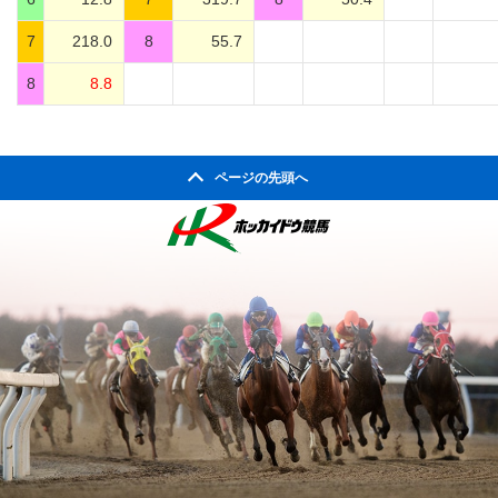
7
218.0
8
55.7
8
8.8
ページの先頭へ