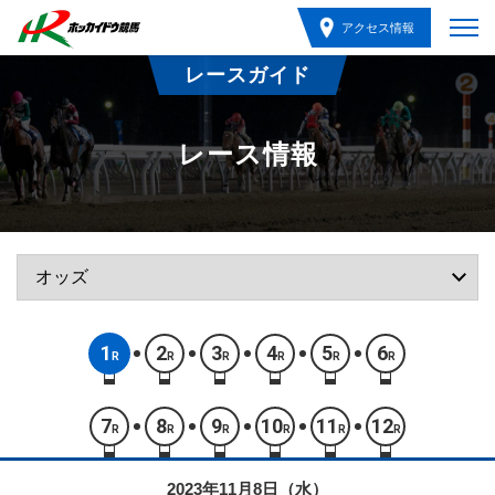
アクセス情報
レースガイド
レース情報
1
2
3
4
5
6
R
R
R
R
R
R
7
8
9
10
11
12
R
R
R
R
R
R
2023年11月8日（水）