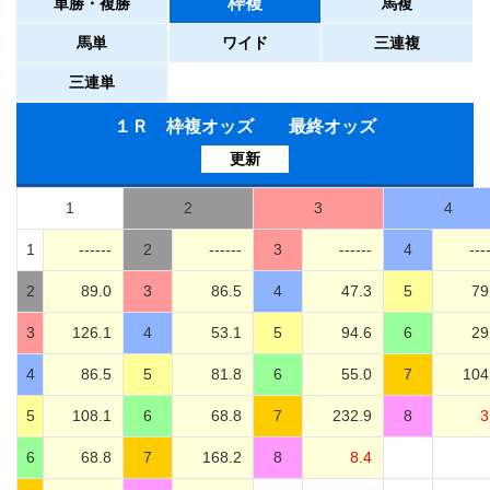
枠複
単勝・複勝
馬複
馬単
ワイド
三連複
三連単
１Ｒ 枠複オッズ 最終オッズ
更新
1
2
3
4
1
------
2
------
3
------
4
---
2
89.0
3
86.5
4
47.3
5
79
3
126.1
4
53.1
5
94.6
6
29
4
86.5
5
81.8
6
55.0
7
104
5
108.1
6
68.8
7
232.9
8
3
6
68.8
7
168.2
8
8.4