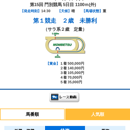
第15回 門別競馬 5日目 1100ｍ(外)
【発走時刻】
14:30
【天候】
晴
【馬場状態】
重
第１競走
２歳 未勝利
（サラ系２歳 定量）
【賞金】
１着 500,000円
２着 140,000円
３着 105,000円
４着 70,000円
５着 35,000円
馬番順
人気順