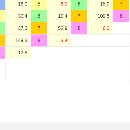
18.0
5
6.0
6
15.0
7
30.4
6
10.4
7
109.5
8
37.3
7
52.9
8
6.3
149.3
8
3.4
12.8