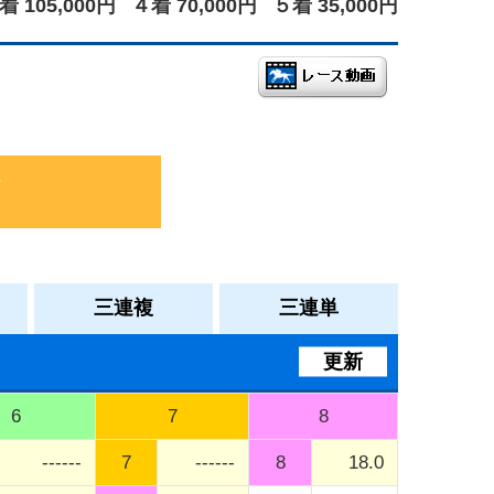
着 105,000円
４着 70,000円
５着 35,000円
三連複
三連単
更新
6
7
8
------
7
------
8
18.0