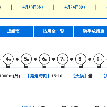
)
4月18日(木)
4月24日(水)
成績表
払戻金一覧
騎手成績表
4
5
6
7
8
9
R
R
R
R
R
R
1000ｍ(外)
【発走時刻】
15:10
【天候】
曇
【