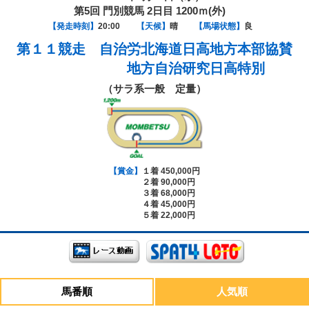
第5回 門別競馬 2日目 1200ｍ(外)
【発走時刻】
20:00
【天候】
晴
【馬場状態】
良
第１１競走
自治労北海道日高地方本部協賛
地方自治研究日高特別
（サラ系一般 定量）
【賞金】
１着 450,000円
２着 90,000円
３着 68,000円
４着 45,000円
５着 22,000円
馬番順
人気順