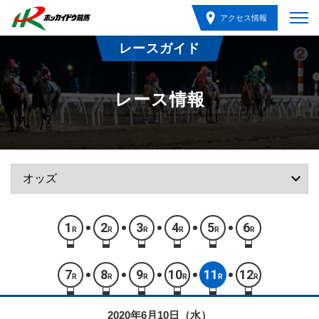
アクセス情報
レースガイド
レース情報
1
2
3
4
5
6
R
R
R
R
R
R
7
8
9
10
11
12
R
R
R
R
R
R
2020年6月10日（水）