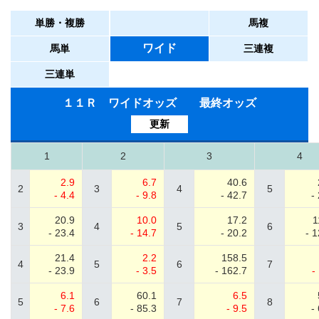
単勝・複勝
馬複
ワイド
馬単
三連複
三連単
１１Ｒ ワイドオッズ 最終オッズ
更新
1
2
3
4
2.9
6.7
40.6
2
3
4
5
- 4.4
- 9.8
- 42.7
-
20.9
10.0
17.2
1
3
4
5
6
- 23.4
- 14.7
- 20.2
- 
21.4
2.2
158.5
4
5
6
7
- 23.9
- 3.5
- 162.7
-
6.1
60.1
6.5
5
6
7
8
- 7.6
- 85.3
- 9.5
-