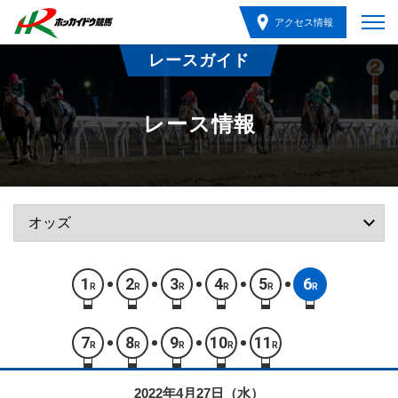
アクセス情報
レースガイド
レース情報
1
2
3
4
5
6
R
R
R
R
R
R
7
8
9
10
11
R
R
R
R
R
2022年4月27日（水）