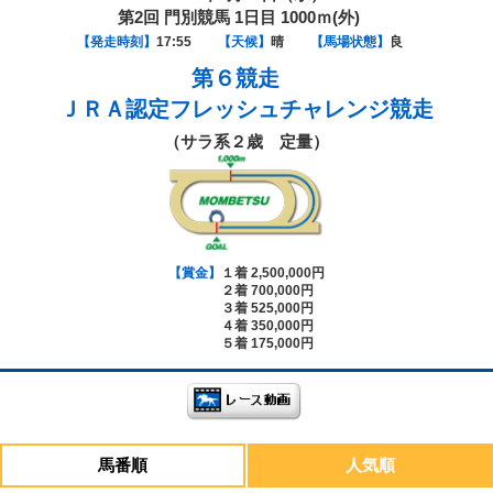
第2回 門別競馬 1日目 1000ｍ(外)
【発走時刻】
17:55
【天候】
晴
【馬場状態】
良
第６競走
ＪＲＡ認定フレッシュチャレンジ競走
（サラ系２歳 定量）
【賞金】
１着 2,500,000円
２着 700,000円
３着 525,000円
４着 350,000円
５着 175,000円
馬番順
人気順