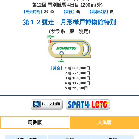
第12回 門別競馬 4日目 1200ｍ(外)
【発走時刻】
20:40
【天候】
曇
【馬場状態】
良
第１２競走
月形樺戸博物館特別
（サラ系一般 別定）
【賞金】
１着 800,000円
２着 224,000円
３着 168,000円
４着 112,000円
５着 56,000円
馬番順
人気順