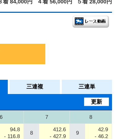
３着 84,000円
４着 56,000円
５着 28,000円
三連複
三連単
更新
6
7
8
94.8
412.6
42.9
8
9
- 116.8
- 427.9
- 46.2