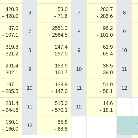
420.8
58.0
280.7
6
7
8
- 428.0
- 71.6
- 285.6
87.0
2551.3
96.2
7
8
9
- 107.1
- 2564.5
- 101.0
319.8
247.4
61.9
8
9
10
- 321.2
- 257.0
- 65.4
291.4
153.9
36.5
9
10
11
- 302.1
- 160.7
- 39.0
197.1
138.9
51.9
10
11
12
- 205.5
- 147.0
- 58.1
231.4
515.0
14.6
11
12
- 244.6
- 570.1
- 18.1
150.1
55.8
12
- 166.0
- 68.8