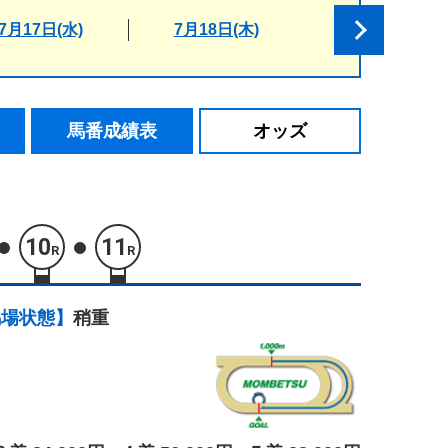
7月17日(水)
7月18日(木)
馬番成績表
オッズ
10
11
R
R
馬場状態】
稍重