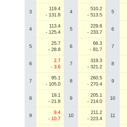
119.4
510.2
3
4
5
- 131.8
- 513.5
113.4
229.6
4
5
6
- 125.4
- 233.7
25.7
66.3
5
6
7
- 28.8
- 81.7
2.7
319.3
6
7
8
- 3.6
- 321.2
95.1
260.5
7
8
9
- 105.0
- 270.4
19.1
205.1
8
9
10
- 21.8
- 214.0
9.4
211.2
9
10
11
- 10.7
- 223.4