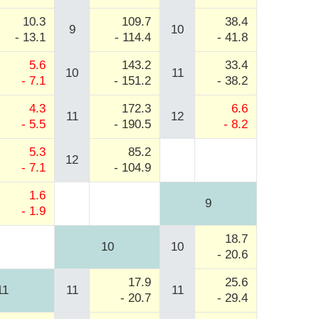
10.3
109.7
38.4
9
10
- 13.1
- 114.4
- 41.8
5.6
143.2
33.4
10
11
- 7.1
- 151.2
- 38.2
4.3
172.3
6.6
11
12
- 5.5
- 190.5
- 8.2
5.3
85.2
12
- 7.1
- 104.9
1.6
9
- 1.9
18.7
10
10
- 20.6
17.9
25.6
11
11
11
- 20.7
- 29.4