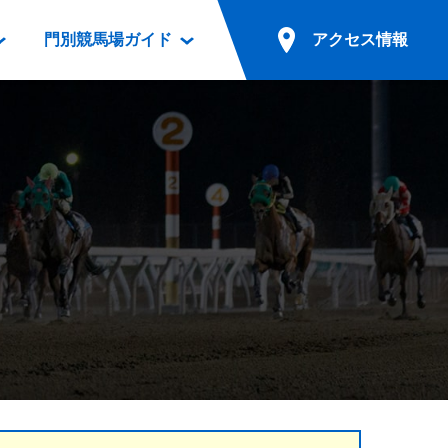
門別競馬場ガイド
アクセス情報
情報
票案内
ファンルーム
アクセス情報
電話・インターネット投票
競馬用語集
お車でのご来場
別表ダウンロード
場外発売所
無料送迎バスでのご来場
ギスカン
実況・テレホンサービス
公共の交通機関でのご来場
カレンダー
発売・払戻
ドカフェ
競走体系図
リオンシリーズ競走
発売情報(PDF)
の発売情報