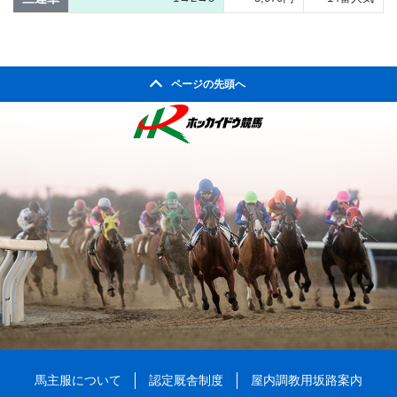
ページの先頭へ
馬主服について
認定厩舎制度
屋内調教用坂路案内