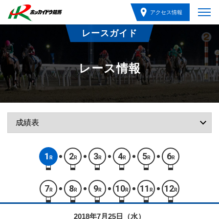
アクセス情報
レースガイド
レース情報
1
2
3
4
5
6
R
R
R
R
R
R
7
8
9
10
11
12
R
R
R
R
R
R
2018年7月25日（水）