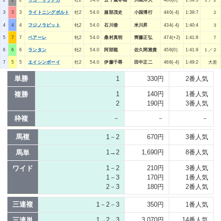
2
2
2
リコーサラトガ
牡2
54.0
五十嵐冬樹
川島洋人
488(0)
1:39:3
１／２
3
3
3
ライトニングボルト
牡2
54.0
服部茂史
小国博行
440(-4)
1:39:7
２
4
4
4
フジノラビット
牝2
54.0
石川倭
米川昇
434(-4)
1:40:4
３
5
7
7
ベアーレ
牝2
54.0
桑村真明
齊藤正弘
474(+2)
1:41:8
７
6
6
6
ランタン
牝2
54.0
阿部龍
佐久間雅貴
458(0)
1:41:9
１／２
7
5
5
エイシンボーイ
牡2
54.0
伊藤千尋
田中正二
468(-4)
1:49:2
大差
単勝
1
330円
2番人気
複勝
1
140円
1番人気
2
190円
3番人気
枠複
－
－
－
馬複
1－2
670円
3番人気
馬単
1→2
1,690円
8番人気
ワイド
1－2
210円
3番人気
1－3
170円
1番人気
2－3
180円
2番人気
三連複
1－2－3
350円
1番人気
三連単
1→2→3
3,070円
14番人気