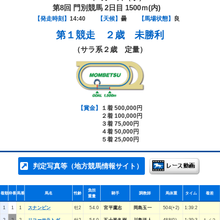
第8回 門別競馬 2日目 1500ｍ(内)
【発走時刻】
14:40
【天候】
曇
【馬場状態】
良
第１競走
２歳 未勝利
（サラ系２歳 定量）
【賞金】
１着 500,000円
２着 100,000円
３着 75,000円
４着 50,000円
５着 25,000円
判定写真等（地方競馬情報サイト）
負担
着順
枠番
馬番
馬名
性齢
騎手
調教師
馬体重
タイム
着差
重量
1
1
1
スナンビン
牡2
54.0
宮平鷹志
岡島玉一
504(+2)
1:39:2