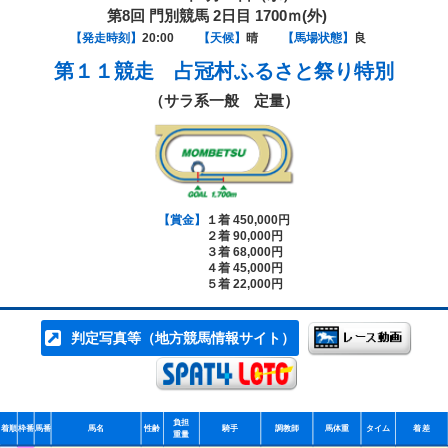
第8回 門別競馬 2日目 1700ｍ(外)
【発走時刻】
20:00
【天候】
晴
【馬場状態】
良
第１１競走
占冠村ふるさと祭り特別
（サラ系一般 定量）
【賞金】
１着 450,000円
２着 90,000円
３着 68,000円
４着 45,000円
５着 22,000円
判定写真等（地方競馬情報サイト）
負担
着順
枠番
馬番
馬名
性齢
騎手
調教師
馬体重
タイム
着差
重量