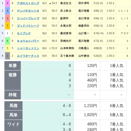
1
8
8
アポロストロング
牡4
▲53.0
落合玄太
田中淳司
512(-6)
1:52:1
2
4
4
ゲンパチヨシツネ
牡5
56.0
井上幹太
黒川智貴
466(-2)
1:52:3
１１／２
3
3
3
スーパーブレーヴ
牡8
56.0
阪野学
谷口常信
494(-2)
1:52:4
１／２
4
7
7
ゴッドパイレーツ
牝4
54.0
永島太郎
桧森邦夫
464(-4)
1:52:6
１
5
1
1
セミプレナ
牝4
54.0
桑村真明
山口竜一
474(+4)
1:52:6
アタマ
6
6
6
キョウエイパワー
牡5
56.0
宮崎光行
黒川智貴
472(-6)
1:53:3
３
7
5
5
シャーロットリン
牝4
☆53.0
山本咲希到
川島雅人
468(0)
1:53:5
１
8
2
2
エイワオーティス
牡9
56.0
五十嵐冬樹
山中静治
524(0)
1:55:2
８
単勝
8
120円
1番人気
複勝
8
110円
1番人気
4
460円
7番人気
3
220円
5番人気
枠複
－
－
－
馬複
4－8
1,210円
6番人気
馬単
8→4
1,820円
6番人気
ワイド
4－8
480円
7番人気
3－8
240円
3番人気