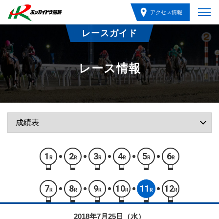
アクセス情報
レースガイド
レース情報
1
2
3
4
5
6
R
R
R
R
R
R
7
8
9
10
11
12
R
R
R
R
R
R
2018年7月25日（水）