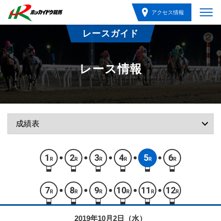
アクセス情報
レースガイド
レース情報
1
2
3
4
5
6
R
R
R
R
R
R
7
8
9
10
11
12
R
R
R
R
R
R
2019年10月2日（水）