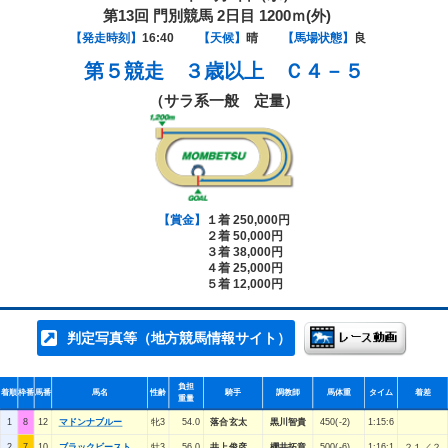
第13回 門別競馬 2日目 1200ｍ(外)
【発走時刻】
16:40
【天候】
晴
【馬場状態】
良
第５競走
３歳以上 Ｃ４－５
（サラ系一般 定量）
【賞金】
１着 250,000円
２着 50,000円
３着 38,000円
４着 25,000円
５着 12,000円
判定写真等（地方競馬情報サイト）
負担
着順
枠番
馬番
馬名
性齢
騎手
調教師
馬体重
タイム
着差
重量
1
8
12
マドンナブルー
牝3
54.0
落合玄太
黒川智貴
450(-2)
1:15:6
2
7
10
ブラックビースト
牡3
56.0
井上俊彦
櫻井拓章
500(-6)
1:16:1
２１／２