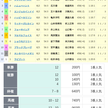
3
4
4
ハニューハント
牝3
54.0
石川倭
桧森邦夫
458(+4)
1:16:1
ハナ
4
6
7
エンジェルインメイ
牝3
54.0
五十嵐冬樹
川島洋人
408(-2)
1:16:7
３
5
3
3
ハッピーカリソン
牝6
54.0
亀井洋司
廣森久雄
434(+2)
1:16:7
クビ
6
5
5
ウィナーズヒロイン
牝3
54.0
山本咲希到
村上正和
468(+2)
1:17:0
１１／２
7
6
8
フォーサイシア
牝3
54.0
井上幹太
山口竜一
474(-2)
1:17:1
１／２
8
7
9
マルマルフェイス
牝7
54.0
馬渕繁治
佐藤英明
480(+12)
1:17:6
２１／２
9
5
6
ショウモクリリー
牝4
54.0
坂下秀樹
米川伸也
446(+4)
1:18:3
３
10
8
11
ブラックブレーヴ
牡5
56.0
宮平鷹志
谷口常信
480(+6)
1:18:8
２１／２
11
2
2
カンタベリーメガミ
牝3
54.0
岩橋勇二
石本孝博
458(+4)
1:19:1
１１／２
12
1
1
ラビゴット
セ5
56.0
松井伸也
山中静治
434(+10)
1:20:6
７
単勝
12
200円
1番人気
複勝
12
100円
1番人気
10
140円
4番人気
4
130円
2番人気
枠複
7－8
640円
3番人気
馬複
10－12
740円
3番人気
12→10
960円
4番人気