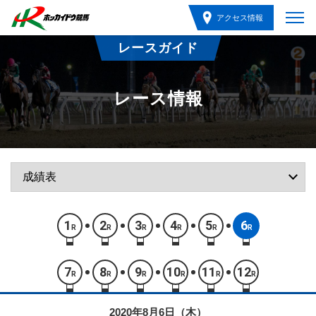
アクセス情報
レースガイド
レース情報
1
2
3
4
5
6
R
R
R
R
R
R
7
8
9
10
11
12
R
R
R
R
R
R
2020年8月6日（木）