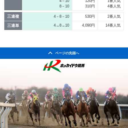
4－10
120円
1番人気
8－10
310円
4番人気
三連複
4－8－10
530円
2番人気
三連単
4→8→10
4,090円
14番人気
ページの先頭へ