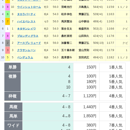
3
8
10
ウインシュトローム
牡3
56.0
宮崎光行
川島雅人
544(+4)
1:15:9
１１／２
4
6
6
タカラパーティ
牝4
54.0
松井伸也
齊藤正弘
528(+4)
1:16:3
２
5
7
7
ハイエベレスト
セ3
56.0
馬渕繁治
山中静治
488(-4)
1:16:5
１
6
1
1
キタサンレイワ
牝3
54.0
落合玄太
桧森邦夫
502(-2)
1:16:6
クビ
7
8
9
ブロンディグラス
牝3
54.0
桑村真明
山田和久
424(+2)
1:17:6
５
8
2
2
アースプレリュード
牡4
56.0
加藤誓二
齊藤正弘
506(-10)
1:17:7
クビ
9
3
3
クラサンムーン
牝4
54.0
五十嵐冬樹
堂山芳則
436(+8)
1:17:9
１
10
5
5
ペンデュラム
牝6
54.0
黒澤愛斗
安田武広
494(+2)
1:18:2
１１／２
単勝
4
150円
1番人気
複勝
4
100円
1番人気
8
180円
5番人気
10
100円
2番人気
枠複
4－7
1,120円
4番人気
馬複
4－8
1,440円
4番人気
馬単
4→8
1,850円
5番人気
ワイド
4－8
380円
7番人気