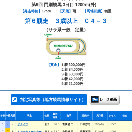
第9回 門別競馬 3日目 1200ｍ(外)
【発走時刻】
17:20
【天候】
雨
【馬場状態】
稍重
第６競走
３歳以上 Ｃ４－３
（サラ系一般 定量）
【賞金】
１着 300,000円
２着 84,000円
３着 63,000円
４着 42,000円
５着 21,000円
判定写真等（地方競馬情報サイト）
負担
着順
枠番
馬番
馬名
性齢
騎手
調教師
馬体重
タイム
着差
重量
1
4
4
ザナイツ
牡3
56.0
岩橋勇二
田中淳司
504(-6)
1:15:2
2
7
8
ミルクティーカラー
牝3
☆53.0
小野楓馬
佐藤英明
414(+8)
1:15:6
２