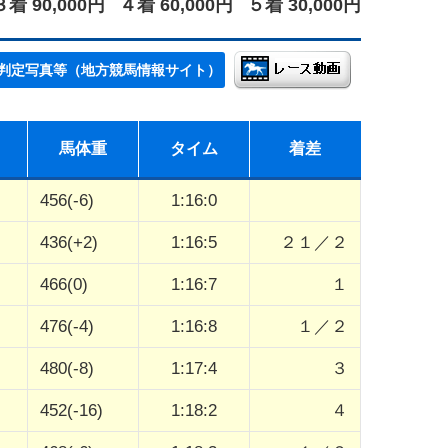
３着 90,000円
４着 60,000円
５着 30,000円
判定写真等（地方競馬情報サイト）
馬体重
タイム
着差
456(-6)
1:16:0
436(+2)
1:16:5
２１／２
466(0)
1:16:7
１
476(-4)
1:16:8
１／２
480(-8)
1:17:4
３
452(-16)
1:18:2
４