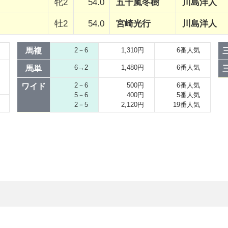
牝2
54.0
五十嵐冬樹
川島洋人
牡2
54.0
宮崎光行
川島洋人
馬複
2－6
1,310円
6番人気
6→2
1,480円
6番人気
馬単
2－6
500円
6番人気
ワイド
5－6
400円
5番人気
2－5
2,120円
19番人気