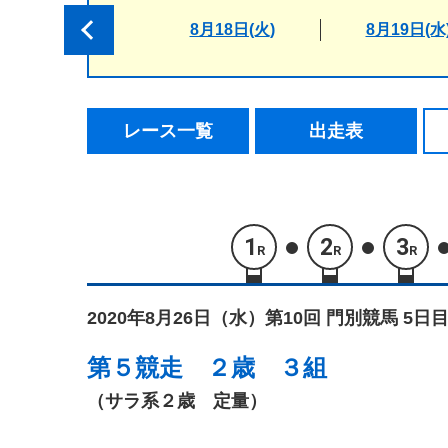
8月18日(火)
8月19日(水
レース一覧
出走表
1
2
3
R
R
R
2020年8月26日（水）
第10回 門別競馬 5日目
第５競走
２歳 ３組
（サラ系２歳 定量）