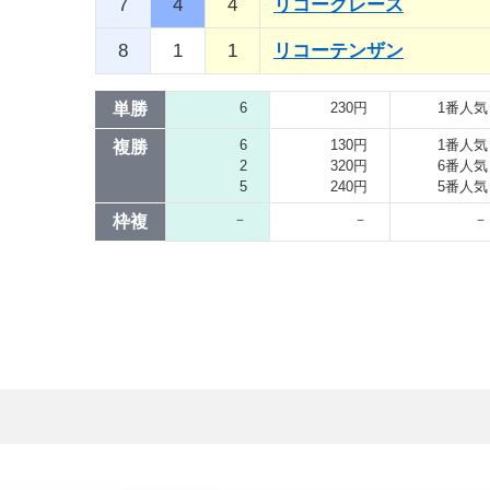
7
4
4
リコーグレース
8
1
1
リコーテンザン
単勝
6
230円
1番人気
6
130円
1番人気
複勝
2
320円
6番人気
5
240円
5番人気
－
－
－
枠複