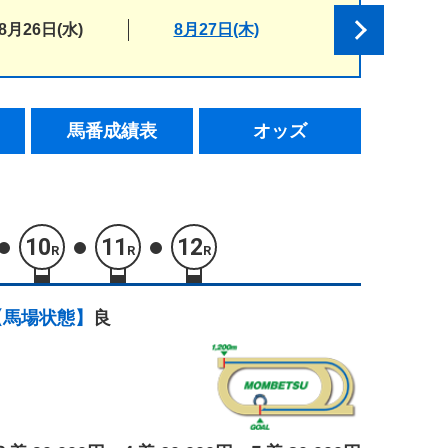
8月26日(水)
8月27日(木)
馬番成績表
オッズ
10
11
12
R
R
R
【馬場状態】
良