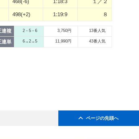
468(-6)
1:18:3
１／２
498(+2)
1:19:9
８
三連複
2－5－6
3,750円
13番人気
6→2→5
11,990円
43番人気
三連単
ページの先頭へ