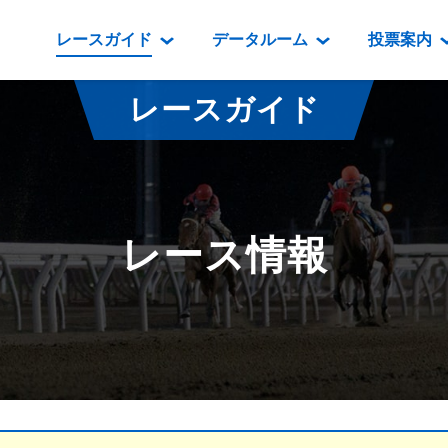
レースガイド
データルーム
投票案内
データルーム
レース情報
映像コンテンツ
門別競馬場情報
過去開催
投
レースガイド
騎手・調教師紹介
レース一覧
重賞競走VTR
門別競馬場グルメ
番組・級
騎手・調教師成績
出走表
重賞競走参考VTR
とねっこジン
開催日程
能力検査成績
成績表
レースダイジェスト
いずみ食堂
開催
レース情報
坂路調教映像
払戻金一覧
新馬ダイジェスト
ルンビニフー
重賞
遠征馬情報
騎手成績表
勝馬屋
スタ
馬主服紹介
馬番成績表
発売情報
番組編成要領
オッズ
道内の
道外