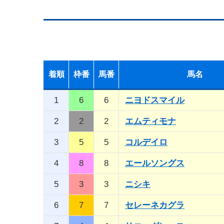
着順
枠番
馬番
馬名
1
6
6
ニヨドスマイル
2
2
2
エムティモナ
3
5
5
コルデイロ
4
8
8
エールソングス
5
3
3
ニシキ
6
7
7
セレーネカグラ