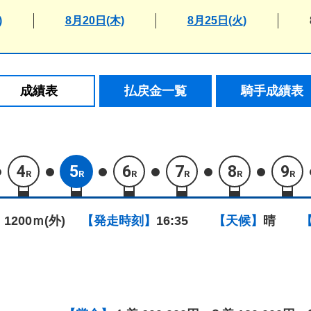
)
8月20日(木)
8月25日(火)
成績表
払戻金一覧
騎手成績表
4
5
6
7
8
9
R
R
R
R
R
R
 1200ｍ(外)
【発走時刻】
16:35
【天候】
晴