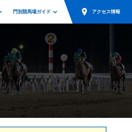
門別競馬場ガイド
アクセス情報
情報
票案内
ファンルーム
アクセス情報
電話・インターネット投票
競馬用語集
お車でのご来場
別表ダウンロード
場外発売所
無料送迎バスでのご来場
ギスカン
実況・テレホンサービス
公共の交通機関でのご来場
カレンダー
発売・払戻
ドカフェ
競走体系図
リオンシリーズ競走
発売情報(PDF)
の発売情報