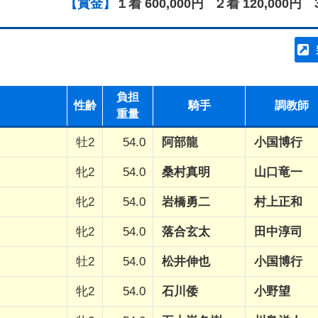
【賞金】
１着 600,000円
２着 120,000円
負担
性齢
騎手
調教師
重量
牡2
54.0
阿部龍
小国博行
牝2
54.0
桑村真明
山口竜一
牝2
54.0
岩橋勇二
村上正和
牝2
54.0
落合玄太
田中淳司
牡2
54.0
松井伸也
小国博行
牝2
54.0
石川倭
小野望