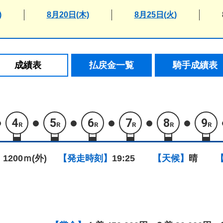
)
8月20日(木)
8月25日(火)
成績表
払戻金一覧
騎手成績表
4
5
6
7
8
9
R
R
R
R
R
R
 1200ｍ(外)
【発走時刻】
19:25
【天候】
晴