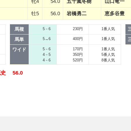
牝4
54.0
五十嵐冬樹
山口竜一
牡5
56.0
岩橋勇二
恵多谷豊
馬複
5－6
230円
1番人気
5→6
400円
1番人気
馬単
5－6
170円
1番人気
ワイド
4－5
350円
5番人気
4－6
520円
8番人気
史 56.0