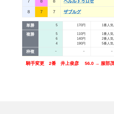
7
8
8
ペルルドゥロゼ
8
7
7
ザブルグ
単勝
5
170円
1番人気
5
110円
1番人気
複勝
6
140円
2番人気
4
190円
5番人気
－
－
－
枠複
騎手変更 2番 井上俊彦 56.0 → 服部茂