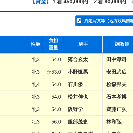
【賞金】
１着 450,000円
２着 90,000円
判定写真等（地方競馬情
負担
性齢
騎手
調教師
重量
牝3
54.0
落合玄太
田中淳司
牝3
☆53.0
小野楓馬
安田武広
牝4
54.0
石川倭
桧森邦夫
牝3
54.0
松井伸也
石本孝博
牝3
54.0
阪野学
齊藤正弘
牡3
56.0
服部茂史
林和弘