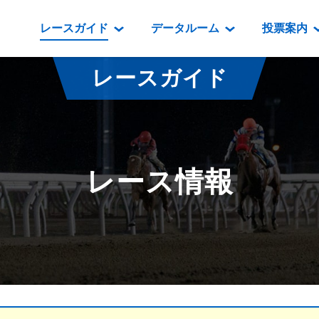
レースガイド
データルーム
投票案内
データルーム
レース情報
映像コンテンツ
門別競馬場情報
過去開催
投
レースガイド
騎手・調教師紹介
レース一覧
重賞競走VTR
門別競馬場グルメ
番組・級
騎手・調教師成績
出走表
重賞競走参考VTR
とねっこジン
開催日程
能力検査成績
成績表
レースダイジェスト
いずみ食堂
開催
レース情報
坂路調教映像
払戻金一覧
新馬ダイジェスト
ルンビニフー
重賞
遠征馬情報
騎手成績表
勝馬屋
スタ
馬主服紹介
馬番成績表
発売情報
番組編成要領
オッズ
道内の
道外