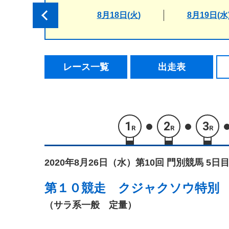
8月18日(火)
8月19日(水
レース一覧
出走表
1
2
3
R
R
R
2020年8月26日（水）
第10回 門別競馬 5日目
第１０競走
クジャクソウ特別
（サラ系一般 定量）