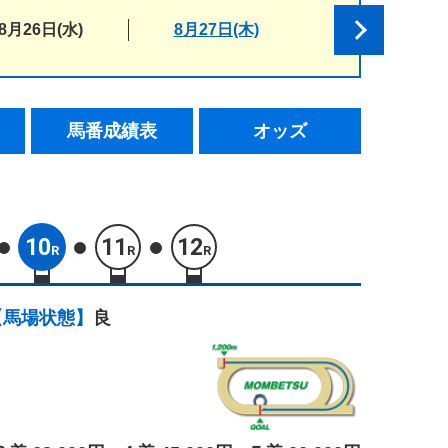
8月26日(水)
8月27日(木)
馬番成績表
オッズ
10
11
12
R
R
R
【馬場状態】
良