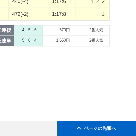
440(-4)
1:17:6
１／２
472(-2)
1:17:8
１
三連複
4－5－6
670円
2番人気
5→6→4
1,650円
2番人気
三連単
ページの先頭へ