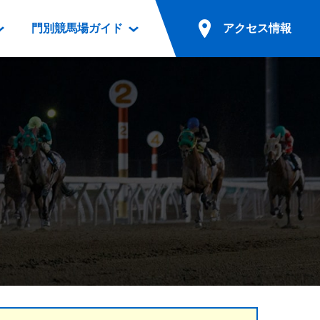
門別競馬場ガイド
アクセス情報
情報
票案内
ファンルーム
アクセス情報
電話・インターネット投票
競馬用語集
お車でのご来場
別表ダウンロード
場外発売所
無料送迎バスでのご来場
ギスカン
実況・テレホンサービス
公共の交通機関でのご来場
カレンダー
発売・払戻
ドカフェ
競走体系図
リオンシリーズ競走
発売情報(PDF)
の発売情報