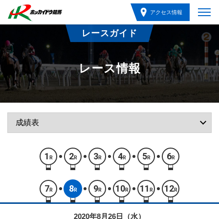
アクセス情報
レースガイド
レース情報
1
2
3
4
5
6
R
R
R
R
R
R
7
8
9
10
11
12
R
R
R
R
R
R
2020年8月26日（水）