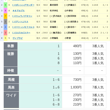
2
6
6
[Ｊ]ダンシングサンダー
牡3
56.0
桑村真明
[Ｊ]伊藤圭三
470(+4)
1:14:8
３／４
3
8
8
キタアルプス
牡6
56.0
松井伸也
山中静治
490(-4)
1:15:2
２
4
7
7
[Ｊ]リュウノゲキリン
セ3
56.0
[Ｊ]丹内祐次
[Ｊ]牧田和弥
480(-4)
1:15:8
３
5
2
2
[Ｊ]アントニウス
牡3
56.0
石川倭
[Ｊ]久保田貴士
474(+16)
1:16:2
２
6
4
4
[Ｊ]ベリッシモファルコ
牝4
54.0
岩橋勇二
[Ｊ]新谷功一
470(+18)
1:16:3
１／２
7
3
3
[Ｊ]スズカビステー
牡4
△54.0
[Ｊ]亀田温心
[Ｊ]西橋豊治
448(0)
1:16:8
２１／２
8
5
5
ヴィブラビ
牝5
☆53.0
小野楓馬
小野望
464(+4)
1:17:4
３
単勝
1
480円
3番人気
複勝
1
130円
3番人気
6
120円
2番人気
8
110円
1番人気
枠複
－
－
－
馬複
1－6
730円
3番人気
馬単
1→6
1,830円
7番人気
ワイド
1－6
270円
3番人気
1－8
230円
2番人気
6－8
210円
1番人気