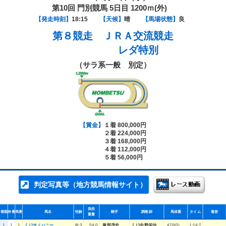
第10回 門別競馬 5日目 1200ｍ(外)
【発走時刻】
18:15
【天候】
晴
【馬場状態】
良
第８競走
ＪＲＡ交流競走
レダ特別
（サラ系一般 別定）
【賞金】
１着 800,000円
２着 224,000円
３着 168,000円
４着 112,000円
５着 56,000円
判定写真等（地方競馬情報サイト）
負担
着順
枠番
馬番
馬名
性齢
騎手
調教師
馬体重
タイム
着差
重量
1
1
1
[Ｊ]サノハニー
牝3
54.0
服部茂史
[Ｊ]中野栄治
470(0)
1:14:7