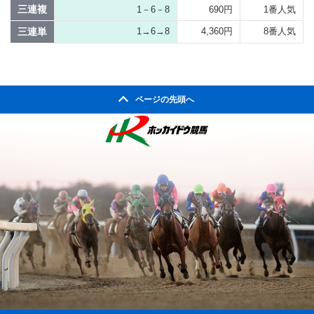
三連複
1－6－8
690円
1番人気
三連単
1→6→8
4,360円
8番人気
ページの先頭へ